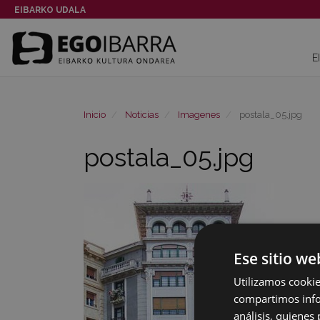
EIBARKO UDALA
E
Inicio
Noticias
Imagenes
postala_05.jpg
postala_05.jpg
Ese sitio we
Utilizamos cookie
compartimos infor
análisis, quiene