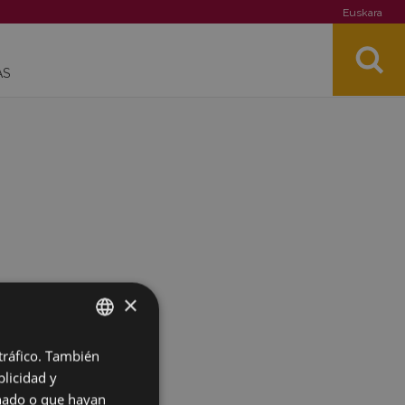
Euskara
AS
×
 tráfico. También
BASQUE
licidad y
SPANISH
onado o que hayan