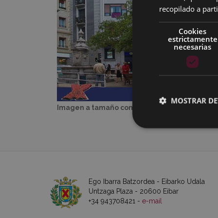
recopilado a parti
Cookies
estrictamente
necesarias
MOSTRAR DE
Imagen a tamaño completo:
32 KB
|
Visualiz
Ego Ibarra Batzordea - Eibarko Udala
Untzaga Plaza - 20600 Eibar
+34 943708421 -
e-mail