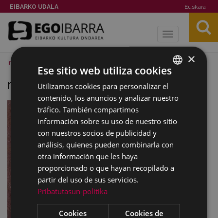
EIBARKO UDALA
Euskara
Toggle
navigation
×
Inicio
Noticias
Imagenes
riego.jpg
Ese sitio web utiliza cookies
riego.jpg
Utilizamos cookies para personalizar el
BASQUE
contenido, los anuncios y analizar nuestro
SPANISH
tráfico. También compartimos
información sobre su uso de nuestro sitio
con nuestros socios de publicidad y
análisis, quienes pueden combinarla con
otra información que les haya
proporcionado o que hayan recopilado a
partir del uso de sus servicios.
Pribatutasun-politika
Cookies
Cookies de