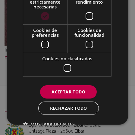
estrictamente
rendimiento
necesarias
Cookies de
Cookies de
preferencias
funcionalidad
Imagen a tamaño completo:
38 KB
|
Visualizar
Cookies no clasificadas
Descargar
ACEPTAR TODO
MAPA DEL SITIO
ACCESIBILIDAD
CONTACTO
SOBRE NOSOTROS
AVISO
RECHAZAR TODO
LEGAL
COOKIES
MOSTRAR DETALLES
Ego Ibarra Batzordea - Eibarko Udala
Untzaga Plaza - 20600 Eibar