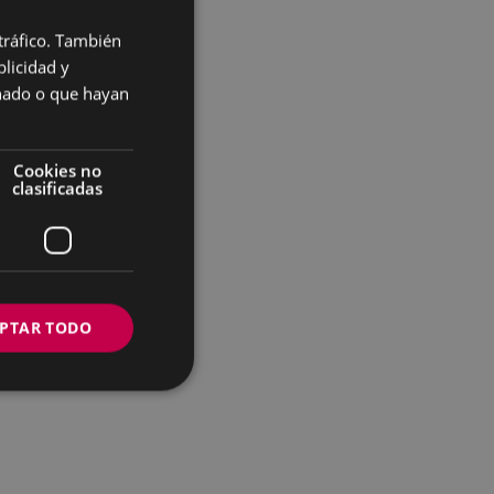
 tráfico. También
BASQUE
licidad y
SPANISH
onado o que hayan
Cookies no
clasificadas
PTAR TODO