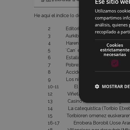
Ese sitio we
Utilizamos cookie
He aquí el índice (o descárgate la
revista en
compartimos infor
análisis, quiene
2 Editoriala
recopilado a parti
3 Aurkibidea
4 Harena, Neurea, Zurea (Irakurlea
Cookies
estrictamente
5 `Can´ es lo que no es `corner´ (A
necesarias
6 Estalló su relámpago oculto (Pep
7 Pobreziaren amildegira jausteko z
8 Accidente de aviación en Eibar (J
9 Los nietos pobres (Fernando S
MOSTRAR DE
10-11 El origen de los vascos (Cast
12 Viñeta (Pedro Agirregomezkor
13 Casino Artista Eibarrés 1912-2012 
14 La catequística (Toribio Etxeba
15 Toribioren omenez euskeraren 
16-17 Errobera Borobil (Jose Aranb