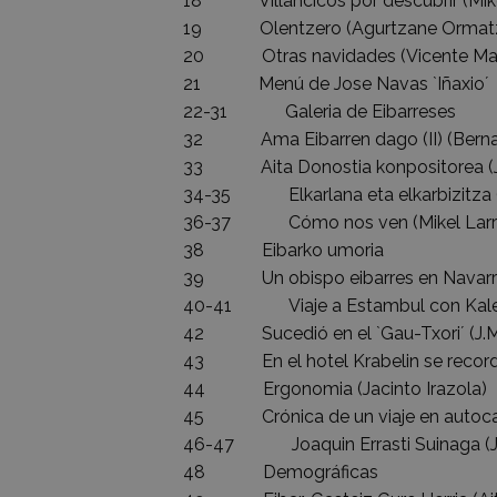
18 Villancicos por descubrir (Mikel
19 Olentzero (Agurtzane Ormatz
20 Otras navidades (Vicente Mark
21 Menú de Jose Navas `Iñaxio´
22-31 Galeria de Eibarreses
32 Ama Eibarren dago (II) (Bernar
33 Aita Donostia konpositorea (Jok
34-35 Elkarlana eta elkarbizitza (Od
36-37 Cómo nos ven (Mikel Larra
38 Eibarko umoria
39 Un obispo eibarres en Navarra (
40-41 Viaje a Estambul con Kaleetan
42 Sucedió en el `Gau-Txori´ (J.M.
43 En el hotel Krabelin se recordó a 
44 Ergonomia (Jacinto Irazola)
45 Crónica de un viaje en autocarava
46-47 Joaquin Errasti Suinaga (J.A.
48 Demográficas