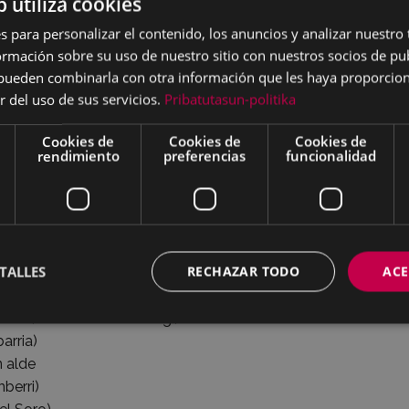
b utiliza cookies
s para personalizar el contenido, los anuncios y analizar nuestro
 formato PDF
):
mación sobre su uso de nuestro sitio con nuestros socios de pub
s pueden combinarla con otra información que les haya proporci
r del uso de sus servicios.
Pribatutasun-politika
ren txokoa)
Cookies de
Cookies de
Cookies de
rendimiento
preferencias
funcionalidad
matiño)
e Txikiena)
orixan (S. Hernandez)
esus Gutiérrez)
ánchez)
TALLES
RECHAZAR TODO
ACE
or Garate)
ta)
(Eusebio Gorritxategi)
rria)
alde
erri)