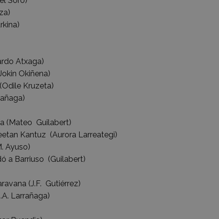
 Soro)
a)
ina)
do Atxaga)
in Okiñena)
ile Kruzeta)
ñaga)
Mateo Guilabert)
 Kantuz (Aurora Larreategi)
 Ayuso)
Barriuso (Guilabert)
na (J.F. Gutiérrez)
 Larrañaga)