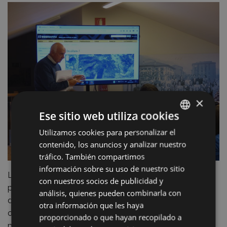
×
Ese sitio web utiliza cookies
Utilizamos cookies para personalizar el
BASQUE
contenido, los anuncios y analizar nuestro
SPANISH
tráfico. También compartimos
información sobre su uso de nuestro sitio
La responsable del Archivo, Yolanda Ruiz Urbón,
con nuestros socios de publicidad y
partiendo de la propia definición del término, ha
análisis, quienes pueden combinarla con
desgranado las partes que integran el territorio del
otra información que les haya
concejo -villa y tierra- y la importancia de la jurisdicción,
proporcionado o que hayan recopilado a
para pasar a describir el acto formal de marcaje del