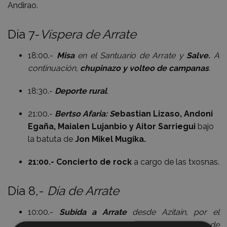
Andirao.
Día 7-
Víspera de Arrate
18:00.-
Misa
en el Santuario de Arrate y
Salve.
A
continuación,
chupinazo y volteo de campanas
.
18:30.-
Deporte rural
.
21:00.-
Bertso Afaria:
S
ebastian Lizaso, Andoni
Egaña, Maialen Lujanbio y Aitor Sarriegui
bajo
la batuta de
Jon Mikel Mugika.
21:00.- Concierto de rock
a cargo de las txosnas.
Día 8,-
Día de Arrate
10:00.-
Subida a Arrate
desde Azitain, por el
camino de los pasos de la Virgen. Reparto de