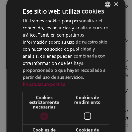
×
caldo, chorizo y vino
en la fuente de Zestero
Ese sitio web utiliza cookies
organizado por la Comisión de fiestas.
Utilizamos cookies para personalizar el
BASQUE
10:00.-
Kittonbola!
contenido, los anuncios y analizar nuestro
SPANISH
tráfico. También compartimos
10:30.-
Pasacalle
con la Banda de Txistularis
información sobre su uso de nuestro sitio
Usartza.
con nuestros socios de publicidad y
análisis, quienes pueden combinarla con
11:00.-
Misa Mayor
en el Santuario de Arrate y
otra información que les haya
ezpata-dantza de la Virgen de Arrate. A
proporcionado o que hayan recopilado a
continuación,
procesión
con la Banda de
partir del uso de sus servicios.
Txistularis Usartza,los trikitilaris
Jainaga y Narbaiza,
Pribatutasun-politika
Kezka Dantza Taldea, bertsolaris y autoridades
y
Cookies
Cookies de
ezpata-dantza de la Virgen de Arrate.
estrictamente
rendimiento
necesarias
12:30.-
Danzas de la Virgen de Arrate
con Kezka
Dantza Taldea y la Banda de Txistularis Usartza en
la campa de Arrate. Más información sobre las
Cookies de
Cookies de