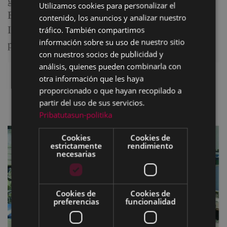
geólogo eibarrés José Francisco Santos sobre el
Utilizamos cookies para personalizar el
BASQUE
Bajo Deba, cursos (La mujer en la Edad Media, el
contenido, los anuncios y analizar nuestro
SPANISH
Impresionismo)... De todo y para todos los
tráfico. También compartimos
información sobre su uso de nuestro sitio
públicos.
con nuestros socios de publicidad y
análisis, quienes pueden combinarla con
otra información que les haya
proporcionado o que hayan recopilado a
partir del uso de sus servicios.
Pribatutasun-politika
Cookies
Cookies de
estrictamente
rendimiento
necesarias
Cookies de
Cookies de
preferencias
funcionalidad