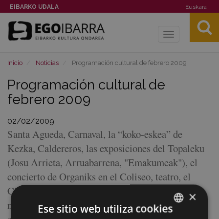
EIBARKO UDALA
Euskara
Toggle
navigation
Inicio
Noticias
Programación cultural de febrero 2009
Programación cultural de
febrero 2009
02/02/2009
Santa Agueda, Carnaval, la “koko-eskea” de
Kezka, Caldereros, las exposiciones del Topaleku
(Josu Arrieta, Arruabarrena, "Emakumeak"), el
concierto de Organiks en el Coliseo, teatro, el
Cine Club, la sala de Amaña (con películas para
×
niños a lo largo de todo el mes), la conferencia del
Ese sitio web utiliza cookies