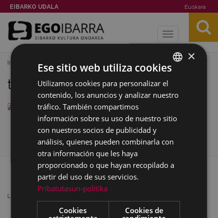
EIBARKO UDALA
Euskara
Toggle
navigation
×
Inicio
Noticias
triptico.pdf
Ese sitio web utiliza cookies
triptico.pdf
Utilizamos cookies para personalizar el
BASQUE
contenido, los anuncios y analizar nuestro
SPANISH
tráfico. También compartimos
— Documento PDF, 98 KB (100403 bytes)
información sobre su uso de nuestro sitio
con nuestros socios de publicidad y
análisis, quienes pueden combinarla con
otra información que les haya
proporcionado o que hayan recopilado a
MAPA DEL SITIO
ACCESIBILIDAD
partir del uso de sus servicios.
CONTACTO
SOBRE NOSOTROS
AVISO
Pribatutasun-politika
LEGAL
COOKIES
Cookies
Cookies de
estrictamente
rendimiento