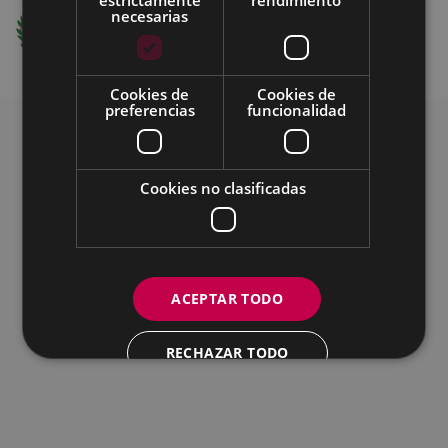
Ego Ibarra Batzordea - Eibarko Udala
necesarias
Untzaga Plaza - 20600 Eibar
+34 943708421 -
e-mail
Cookies de
Cookies de
preferencias
funcionalidad
Cookies no clasificadas
ACEPTAR TODO
RECHAZAR TODO
MOSTRAR DETALLES