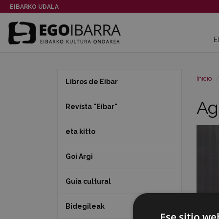
EIBARKO UDALA
E
Inicio
Libros de Eibar
Ag
Revista "Eibar"
eta kitto
Goi Argi
Guía cultural
Bidegileak
Ese sitio we