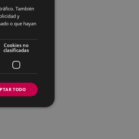
 tráfico. También
BASQUE
licidad y
SPANISH
onado o que hayan
Cookies no
clasificadas
PTAR TODO