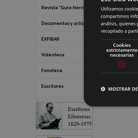
Revista "Gure Herria"
Utilizamos cookie
compartimos infor
análisis, quiene
Documentos y artículos
recopilado a parti
EXFIBAR
Cookies
estrictamente
necesarias
Videoteca
Image
Fonoteca
Escritores
MOSTRAR DE