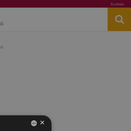
Euskara
AS
oa
×