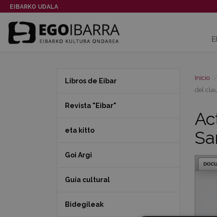
EIBARKO UDALA
E
Inicio
Libros de Eibar
del cla
Revista "Eibar"
Ac
eta kitto
Sa
Goi Argi
DOC
Guía cultural
Bidegileak