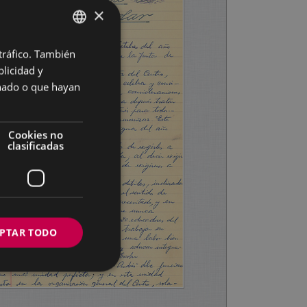
×
 tráfico. También
BASQUE
licidad y
SPANISH
onado o que hayan
Cookies no
clasificadas
PTAR TODO