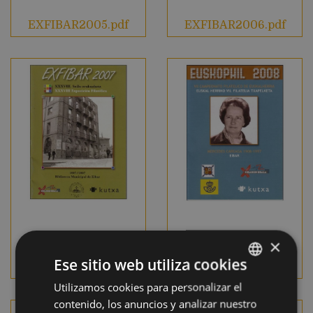
EXFIBAR2005.pdf
EXFIBAR2006.pdf
×
Ese sitio web utiliza cookies
EXFIBAR2007.pdf
EXFIBAR2008.pdf
Utilizamos cookies para personalizar el
BASQUE
contenido, los anuncios y analizar nuestro
SPANISH