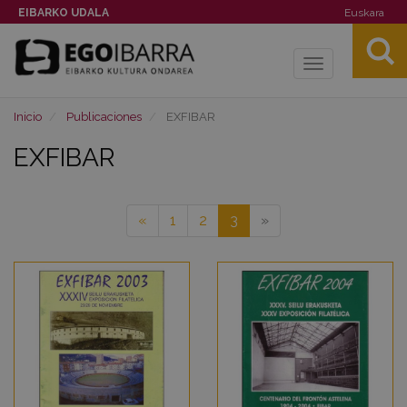
EIBARKO UDALA
Euskara
Toggle
navigation
Inicio
Publicaciones
EXFIBAR
EXFIBAR
«
1
2
3
»