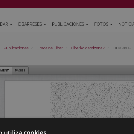
IBAR
EIBARRESES
PUBLICACIONES
FOTOS
NOTICI
Publicaciones
Libros de Eibar
Eibarko gatxizenak
EIBARKO-G
UMENT
PAGES
b utiliza cookies