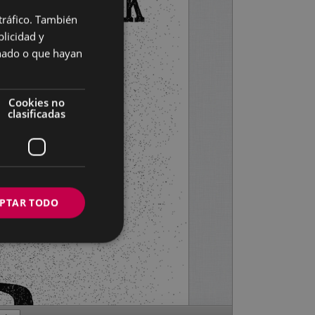
 tráfico. También
BASQUE
licidad y
SPANISH
onado o que hayan
Cookies no
clasificadas
PTAR TODO