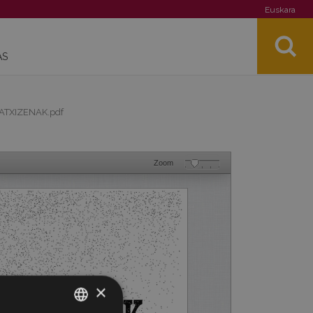
Euskara
AS
ATXIZENAK.pdf
Zoom
×