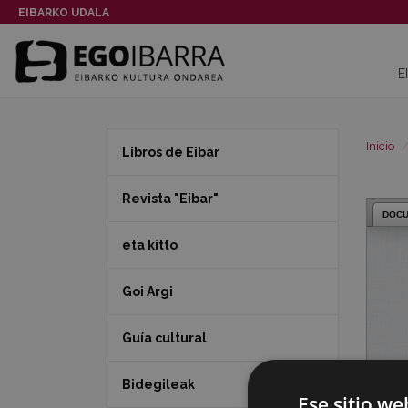
EIBARKO UDALA
E
Inicio
Libros de Eibar
Revista "Eibar"
DOC
eta kitto
Goi Argi
Guía cultural
Bidegileak
Ese sitio we