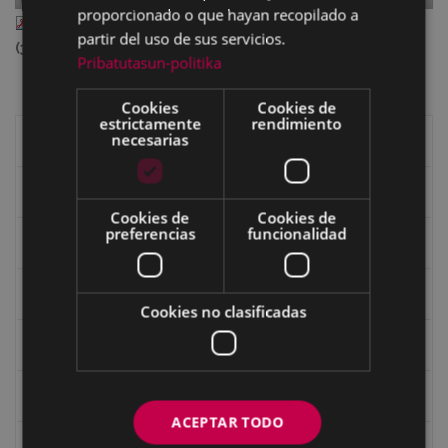
proporcionado o que hayan recopilado a
III_47_MAI_29_.pdf
— PDF document, 31.18 MB
partir del uso de sus servicios.
(32691528 bytes)
Pribatutasun-politika
Cookies
Cookies de
estrictamente
rendimiento
necesarias
Libros de Eibar
Revista "Eibar"
Cookies de
Cookies de
preferencias
funcionalidad
eta kitto
Goi Argi
Cookies no clasificadas
Guía cultural
Bidegileak
ACEPTAR TODO
Revista "Gure Herria"