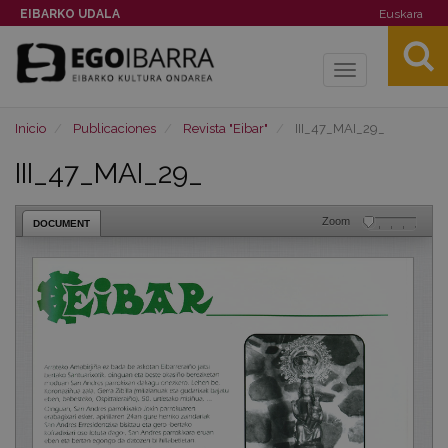
EIBARKO UDALA
Euskara
Toggle
navigation
Inicio
Publicaciones
Revista "Eibar"
III_47_MAI_29_
III_47_MAI_29_
Zoom
DOCUMENT