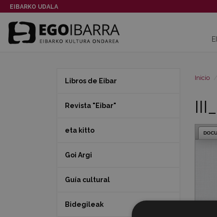
EIBARKO UDALA
E
Inicio
Libros de Eibar
II
Revista "Eibar"
eta kitto
DOC
Goi Argi
Guía cultural
Bidegileak