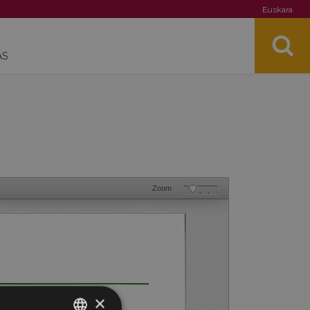
Euskara
AS
Zoom
×