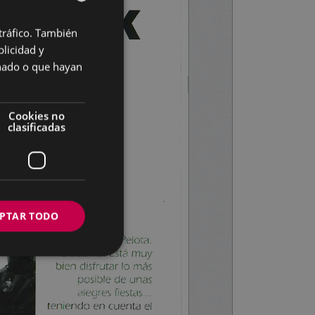
 tráfico. También
BASQUE
licidad y
SPANISH
onado o que hayan
Cookies no
clasificadas
PTAR TODO