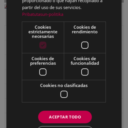
proporcionado o que hayan recopilado a
eibar 106.pdf
— PDF document, 8.33 MB (8739555 bytes)
partir del uso de sus servicios.
Pribatutasun-politika
Cookies
Cookies de
estrictamente
rendimiento
Libros de Eibar
necesarias
Revista "Eibar"
Cookies de
Cookies de
eta kitto
preferencias
funcionalidad
Goi Argi
Cookies no clasificadas
Guía cultural
Bidegileak
ACEPTAR TODO
Revista "Gure Herria"