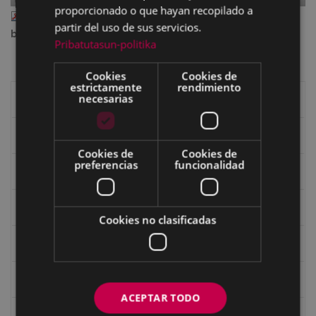
proporcionado o que hayan recopilado a
eibar_2006_07.pdf
— PDF document, 3.03 MB (3178240
partir del uso de sus servicios.
bytes)
Pribatutasun-politika
Cookies
Cookies de
estrictamente
rendimiento
necesarias
Libros de Eibar
Revista "Eibar"
Cookies de
Cookies de
preferencias
funcionalidad
eta kitto
Goi Argi
Cookies no clasificadas
Guía cultural
Bidegileak
ACEPTAR TODO
Revista "Gure Herria"