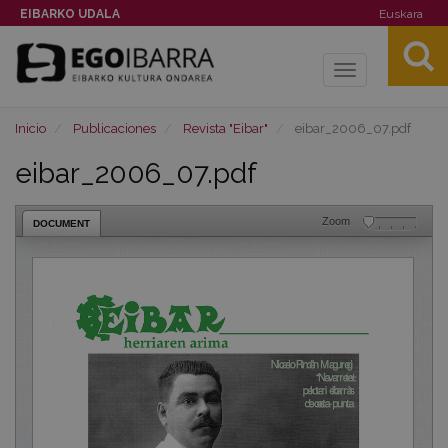
EIBARKO UDALA
Euskara
Toggle
navigation
Inicio
Publicaciones
Revista "Eibar"
eibar_2006_07.pdf
eibar_2006_07.pdf
Zoom
DOCUMENT