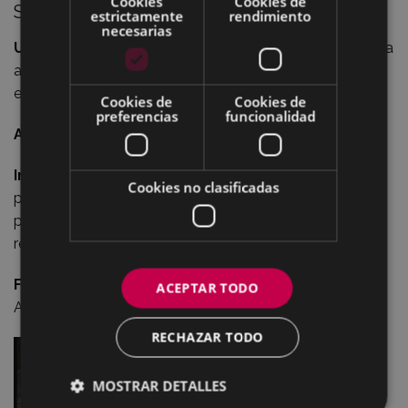
Cookies
Cookies de
San Román de Zelaarte
estrictamente
rendimiento
necesarias
Ubicación
: Tomando desde el cruce de Ixua la carretera
al barrio de Aginaga, a un km. Del cruce se encuentra
esta ermita.
Cookies de
Cookies de
preferencias
funcionalidad
Altitud
: 475 m.s.n.m.
Interior
: Una cruz en la pared y dos únicas tallas
Cookies no clasificadas
policromadas sobre sendos troncos que sirven de
peana: San Román y Santa Agueda, ambas de estilo
renacentista posiblemente del siglo XVI.
Fiestas
: El domingo siguiente a la festividad de Santa
ACEPTAR TODO
Agueda, 5 de Febrero.
RECHAZAR TODO
MOSTRAR DETALLES