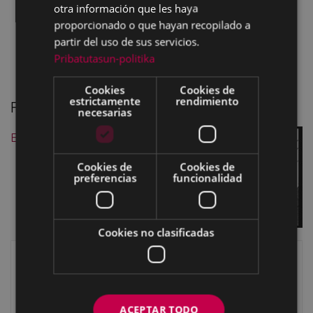
otra información que les haya
proporcionado o que hayan recopilado a
partir del uso de sus servicios.
Pribatutasun-politika
Cookies
Cookies de
estrictamente
rendimiento
Felipe González
necesarias
Escuchar grabación
Cookies de
Cookies de
preferencias
funcionalidad
Cookies no clasificadas
Historia de Eibar
Ordenanza municipal del año 1501
Acta de proclamación de la II. República en Eibar
ACEPTAR TODO