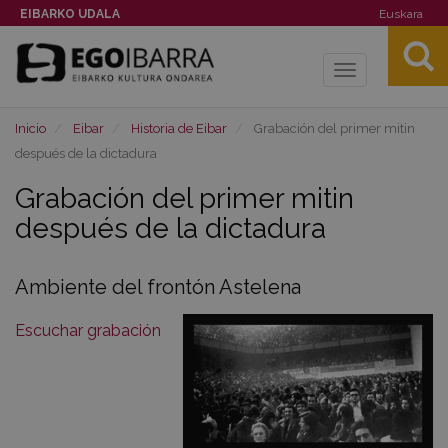
EIBARKO UDALA
Euskara
Toggle
navigation
Inicio
Eibar
Historia de Eibar
Grabación del primer mitin
después de la dictadura
Grabación del primer mitin
después de la dictadura
Ambiente del frontón Astelena
Escuchar grabación