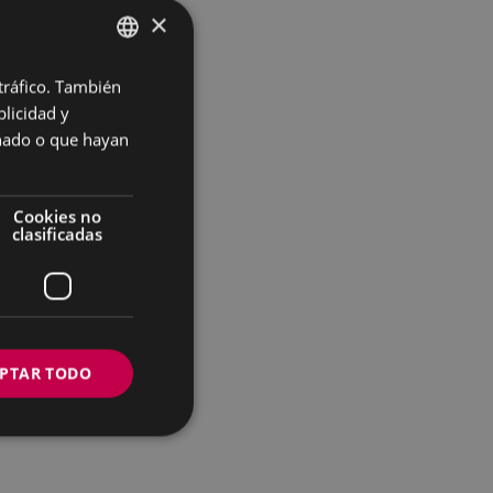
×
 tráfico. También
BASQUE
licidad y
SPANISH
onado o que hayan
Cookies no
clasificadas
PTAR TODO