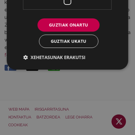
kultura aisialdirako eta oroimenaren inguruko turismo-
eskaintza antolatzea da, udalerrian, 1931 eta 1945 arteko
urteak ardatz hartuta. Tarte horretan, II. Errepublika, Gerra
GUZTIAK ONARTU
Zibila, gerraostea eta Eibar berreraiki zeneko sasoia
biltzen dira. Egin zen aurkezpenean, asmoaren laburpena
webgune honetan ipintzea eta jendearen iritziak batzea
GUZTIAK UKATU
erabaki zen. Hona hemen
proiektuaren laburpena PDF
formatuan
.
XEHETASUNAK ERAKUTSI
Partekatu
WEB MAPA
IRISGARRITASUNA
KONTAKTUA
BATZORDEA
LEGE OHARRA
COOKIEAK