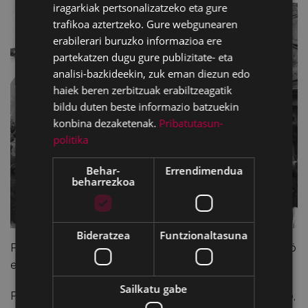
iragarkiak pertsonalizatzeko eta gure
trafikoa aztertzeko. Gure webgunearen
erabilerari buruzko informazioa ere
partekatzen dugu gure publizitate- eta
analisi-bazkideekin, zuk eman diezun edo
haiek beren zerbitzuak erabiltzeagatik
bildu duten beste informazio batzuekin
konbina dezaketenak.
Pribatutasun-
politika
Behar-
Errendimendua
beharrezkoa
Bideratzea
Funtzionaltasuna
Proiektua Debegesak bideratu du eta egileak Jordi Padró
eta Aritz Arrizabalaga izan dira (Stoa etxekoak).
Sailkatu gabe
Proiektu honen helburu nagusia hezkuntzaren alorrerako,