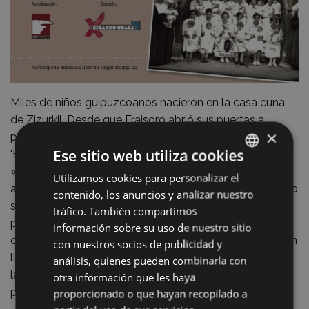
Miles de niños guipuzcoanos nacieron en la casa cuna
de Zizurkil. Desde que Fraisoro abrió sus puertas a
×
principios del siglo XX, Eva García, autora del libro
Ese sitio web utiliza cookies
'Fraisoroko amak, Fraisoroko haurrak' calcula que
«alrededor de 12.000 niños nacieron allí». Esos bebés,
Utilizamos cookies para personalizar el
BASQUE
además de nacer allí, permanecían más o menos tiempo
contenido, los anuncios y analizar nuestro
SPANISH
sin salir del edificio, junto a sus madres. El objetivo
tráfico. También compartimos
principal, según la escritora donostiarra, «era encontrar
información sobre su uso de nuestro sitio
cuanto antes una familia a los niños. Principalmente eran
con nuestros socios de publicidad y
llevados a caseríos de Gipuzkoa, donde crecían junto a
análisis, quienes pueden combinarla con
la familia de acogida o, en algunos casos, regresaban
otra información que les haya
para ser internados en Tolosa, en Errukietxea».
proporcionado o que hayan recopilado a