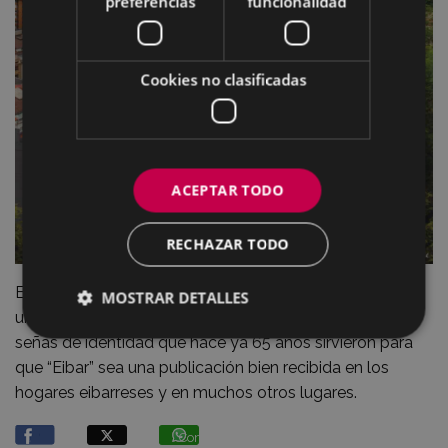
preferencias
funcionalidad
Cookies no clasificadas
ACEPTAR TODO
RECHAZAR TODO
En la editorial de presentación recalcan que se va a dar
MOSTRAR DETALLES
una nueva imagen a la revista pero manteniendo las
señas de identidad que hace ya 65 años sirvieron para
que “Eibar” sea una publicación bien recibida en los
hogares eibarreses y en muchos otros lugares.
Compartir