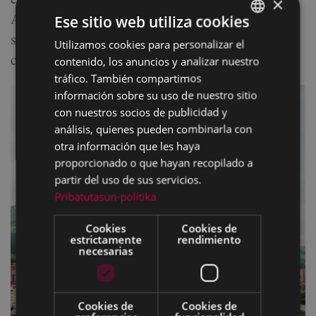
×
Ana Alberdi y Jose Luis Gorostegi, que, como
Ese sitio web utiliza cookies
siempre, contará con la ayuda de diferentes
Utilizamos cookies para personalizar el
BASQUE
colaboraciones.
contenido, los anuncios y analizar nuestro
SPANISH
tráfico. También compartimos
información sobre su uso de nuestro sitio
con nuestros socios de publicidad y
análisis, quienes pueden combinarla con
otra información que les haya
proporcionado o que hayan recopilado a
partir del uso de sus servicios.
Pribatutasun-politika
Cookies
Cookies de
estrictamente
rendimiento
necesarias
Cookies de
Cookies de