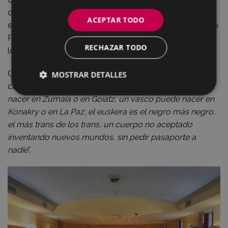
de eso que se llama integración, de la comprensión y el
ACEPTAR TODO
entendimiento mutuo. Aquí podéis consultar en formato
PDF el
Bando de 2022
y la
octavilla repartida
a todos
RECHAZAR TODO
los hogares de Eibar.
Como decía el bertsolari Amets Arzalluz en la final del
MOSTRAR DETALLES
campeonato del pasado domingo “
un vasco puede
nacer en Zumaia o en Goiatz, un vasco puede nacer en
Konakry o en La Paz, el euskera es el negro más negro,
el más trans de los trans, un cuerpo no aceptado
inventando nuevos mundos, sin pedir pasaporte a
nadie
”.