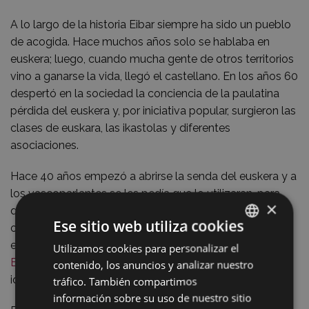
A lo largo de la historia Eibar siempre ha sido un pueblo
de acogida. Hace muchos años solo se hablaba en
euskera; luego, cuando mucha gente de otros territorios
vino a ganarse la vida, llegó el castellano. En los años 60
despertó en la sociedad la conciencia de la paulatina
pérdida del euskera y, por iniciativa popular, surgieron las
clases de euskara, las ikastolas y diferentes
asociaciones.
Hace 40 años empezó a abrirse la senda del euskera y a
los vascoparlantes se les pedía que lo utilizaran, para
×
que los que estaban estudiándolo pudiesen tener la
Ese sitio web utiliza cookies
oportunidad de hablarlo. Ese fue el mensaje que el
entonces alcalde Mikel Larrañaga quiso transmitir en el
Utilizamos cookies para personalizar el
BASQUE
Bando publicado en el año 1982
. El reto del uso del
contenido, los anuncios y analizar nuestro
SPANISH
idioma aún está por superar, pero también se logrará.
tráfico. También compartimos
información sobre su uso de nuestro sitio