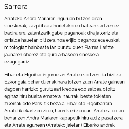
Sarrera
Arrateko Andra Mariaren inguruan biltzen diren
sineskerak, zazpi itxura horieta­koren batean sartzen ez
badira ere, zalantzarik gabe, paganoak dira jatorriz eta
orrialde hauetan biltzera noa erlijio paganoz eta euskal
mitologiaz hainbeste lan burutu duen Piarres Lafitte
jaunaren ohorez eta gure arbasoen sineskera
ezagugarriz.
Eibar eta Elgoibar inguruetan Arraten sortzen da bizitza.
Ezkongaia behar duenak hara jotzen zuen Arrate gainean
dagoen harrizko gurutzeari kredoa edo salbea otoitz
eginaz hiru buelta ematera; hau­rrak, beste tokietan
zikoinak edo Paris-tik bezala, Eibar eta Elgoibarrera
Arratetik ekartzen ziren; haurrik eri zenean, Arratera eroan
behar zen Andra Mariaren kapapetik hiru aldiz pasatzera
eta Arra­te egunean (Arrateko jaietan) Eibarko andrek