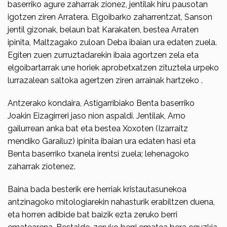
baserri­ko agure zaharrak zionez, jentilak hiru pausotan
igotzen ziren Arratera. Elgoi­barko zaharrentzat, Sanson
jentil gizonak, belaun bat Karakaten, bestea Arraten
ipinita, Maltzagako zuloan Deba ibaian ura edaten zuela.
Egiten zuen zurruztada­rekin ibaia agortzen zela eta
elgoibarta­rrak une horiek aprobetxatzen zituztela urpeko
lurrazalean saltoka agertzen ziren arrainak hartzeko .
Antzerako kondaira, Astigarribiako Benta baserriko
Joakin Eizagirreri jaso nion aspaldi. Jentilak, Arno
gailurrean anka bat eta bestea Xoxoten (Izarraitz
mendiko Garailuz) ipinita ibaian ura edaten hasi eta
Benta baserriko txanela irentsi zuela; lehenagoko
zaharrak ziotenez.
Baina bada besterik ere herriak kristautasunekoa
antzinagoko mitologiarekin nahasturik erabiltzen duena,
eta horren adibide bat baizik ezta zeruko berri