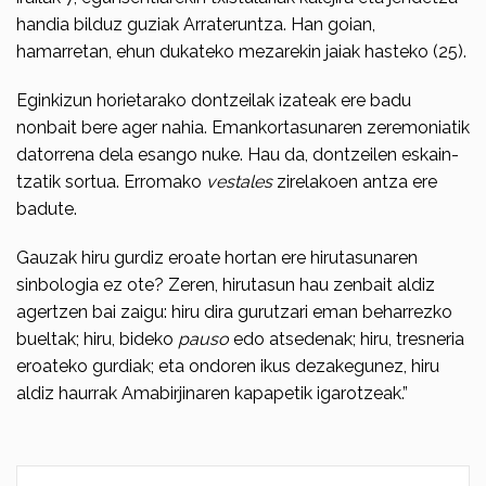
handia bilduz guziak Arrateruntza. Han goian,
hamarretan, ehun dukateko mezarekin jaiak hasteko (25).
Eginkizun horietarako dontzeilak izateak ere badu
nonbait bere ager nahia. Eman­kortasunaren zeremo­niatik
datorrena dela esango nuke. Hau da, dontzeilen eskain­
tzatik sortua. Erromako
vestales
zirela­koen antza ere
badute.
Gauzak hiru gurdiz eroate hortan ere hirutasunaren
sinbologia ez ote? Zeren, hirutasun hau zenbait aldiz
agertzen bai zaigu: hiru dira gurutzari eman beha­rrezko
bueltak; hiru, bideko
pauso
edo atse­denak; hiru, tresneria
eroateko gur­diak; eta ondoren ikus dezakegunez, hiru
aldiz haurrak Amabirji­naren kapapetik igarotzeak.”