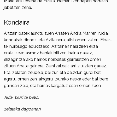
Marietarik lehena da Euskal Herrian izendapen horrekin
jabetzen zena.
Kondaira
Artzain batek aurkitu zuen Arraten Andra Mariren irudia,
kondairak dionez; eta Azitainera jaitsi omen zuten, Eibar­
tik hurbilago edukitzeko. Azitainen hasi ziren eliza
eraikitzeko asmoz harriak biltzen, baina gauaz,
elizagintzara­ko harriok norbaitek garraiatzen omen
zituen Arrate gainera. Zaintzaileak jarri zituzten gauaz.
Eta, zelatan zeudela, bei zuri eta belzdun gurdi bat
agertu omen zen, aingeru itxurako neska eder bat bere
gainean zela, eta harriak kargatuz esan omen zuen:
Aida, txuri ta belio;
zelataka dagoanari