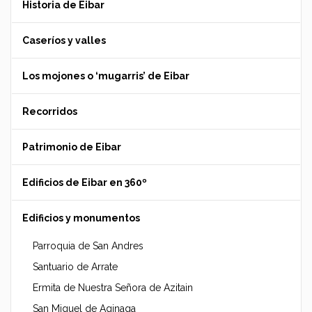
Historia de Eibar
Caseríos y valles
Los mojones o ‘mugarris’ de Eibar
Recorridos
Patrimonio de Eibar
Edificios de Eibar en 360º
Edificios y monumentos
Parroquia de San Andres
Santuario de Arrate
Ermita de Nuestra Señora de Azitain
San Miguel de Aginaga