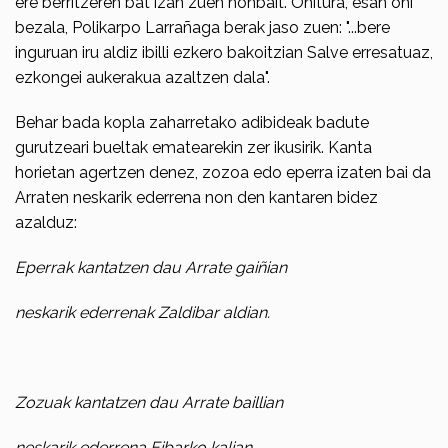
ere berritzeren bat izan zuen nonbait. Ohitura, esan ohi
beza­la, Polikarpo Larrañaga berak jaso zuen: "...bere
inguruan iru aldiz ibilli ezkero bakoitzian Salve erresatuaz,
ezkongei aukerakua azaltzen dala".
Behar bada kopla zaharretako adibideak badute
gurutzeari bueltak ematearekin zer ikusirik. Kanta
horietan agertzen denez, zozoa edo eperra izaten bai da
Arraten neskarik ederrena non den kantaren bidez
azalduz:
Eperrak kantatzen dau Arrate gaiñian
neskarik ederrenak Zaldibar aldian.
Zozuak kantatzen dau Arrate baillian
neskarik ederrena Eibarko kalian.