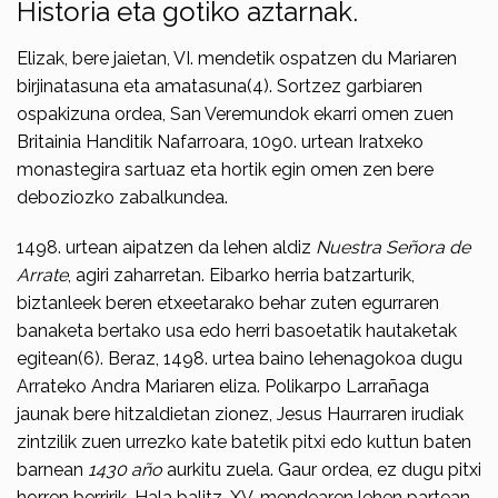
Historia eta gotiko aztarnak.
Elizak, bere jaietan, VI. mendetik ospatzen du Mariaren
birjinatasuna eta amata­suna(4). Sortzez garbiaren
ospakizu­na ordea, San Veremundok ekarri omen zuen
Britainia Handitik Nafarroara, 1090. urtean Iratxeko
monastegira sartuaz eta hortik egin omen zen bere
deboziozko zabalkundea.
1498. urtean aipatzen da lehen aldiz
Nuestra Señora de
Arrate
, agiri zaharretan. Eibarko herria batzarturik,
biztanleek beren etxeetarako behar zuten egurraren
banaketa bertako usa edo herri basoe­tatik hautaketak
egitean(6). Beraz, 1498. urtea baino lehenagokoa dugu
Arrateko Andra Mariaren eliza. Polikarpo Larrañaga
jaunak bere hitzaldie­tan zionez, Jesus Haurraren irudiak
zintzilik zuen urrezko kate batetik pitxi edo kuttun baten
barnean
1430 año
aurkitu zuela. Gaur or­dea, ez dugu pitxi
horren berririk. Hala balitz, XV. mendearen lehen partean