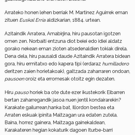
Arrateko honen lehen berriak M. Martinez Aguirrek eman
zituen
Euskal Erria
aldiz­karian, 1884. ur­tean.
Azitaindik Arratera, Amabirjina, hiru pausotan igotzen
omen zen. Norbaiti entzuna diot beiei edo idiei aldatz
gorako nekean eman zioten atsedenaldien tokiak direla.
Dena dela, hiru pausaldi daude Azitaindik Arratera bidean
gora, hiru ermitatxo edo kapera tipi (erdaraz
humilladero
deritzen zaien horietakoak), galtzada zaharraren ondoan,
pausoen
oroiz eta erromesak otoitz egin dezaten.
Hiru
pauso
horiek ba ote dute ezer ikustekorik Eibarren
bertan zaharregandik jasoa nuen jentil kondairarekin?
Karakate gailurrean,hanka bat, Illordon bestea eta
Arraten eskuak ipinita Maltzagan ura edaten zutela.
Baina, horrez gainera, Maltzaga gainekaldean,
Karakateren hegian kokaturik dagoen Iturbe-barri