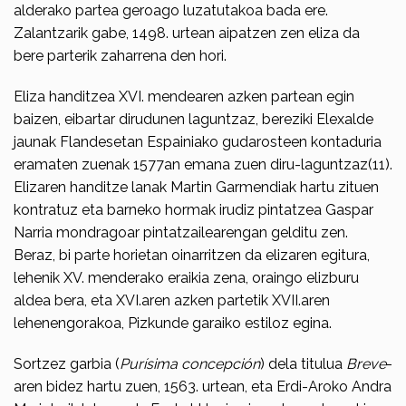
alderako partea geroago luzatutakoa bada ere.
Zalantzarik gabe, 1498. urtean aipatzen zen eliza da
bere parterik zaharrena den hori.
Eliza handitzea XVI. mendearen azken partean egin
baizen, eibartar dirudunen laguntzaz, bereziki Elexalde
jaunak Flandesetan Espainiako gudarosteen kontadu­ria
eramaten zuenak 1577an emana zuen diru-laguntzaz(11).
Elizaren handitze lanak Martin Garmendiak hartu zituen
kontratuz eta barneko hormak irudiz pintat­zea Gaspar
Narria mondra­goar pintatzailearengan gelditu zen.
Beraz, bi parte horietan oinarritzen da elizaren egitura,
lehenik XV. mendera­ko eraikia zena, oraingo elizburu
aldea bera, eta XVI.aren azken partetik XVII.aren
lehenengora­koa, Pizkunde garaiko estiloz egina.
Sortzez garbia (
Purísima concepción
) dela titulua
Breve
-
aren bidez hartu zuen, 1563. urtean, eta Erdi-Aroko Andra