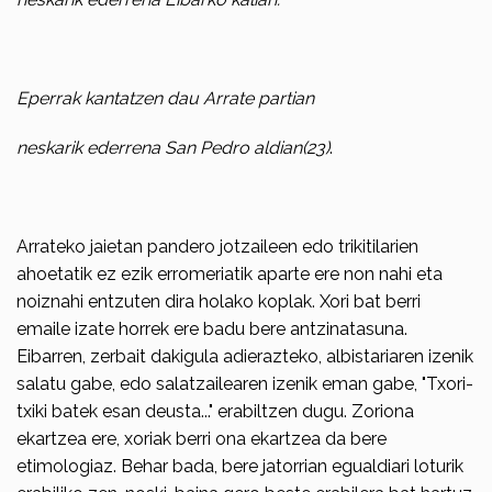
Eperrak kantatzen dau Arrate partian
neskarik ederrena San Pedro aldian(23)
.
Arrateko jaietan pandero jotzaileen edo trikitilarien
ahoetatik ez ezik errome­riatik aparte ere non nahi eta
noiz­nahi entzuten dira holako koplak. Xori bat berri
emaile izate horrek ere badu bere antzinatasuna.
Eibarren, zerbait dakigu­la adierazteko, albistariaren izenik
salatu gabe, edo salat­zailearen izenik eman gabe, "Txori-
txiki batek esan deusta..." erabiltzen dugu. Zoriona
ekartzea ere, xoriak berri ona ekartzea da bere
etimologiaz. Behar bada, bere jatorrian egual­diari loturik