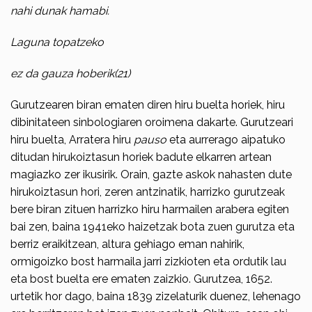
nahi dunak hamabi.
Laguna topatzeko
ez da gauza hoberik(21)
Gurutzearen biran ematen diren hiru buelta horiek, hiru
dibinitateen sinbologia­ren oroimena dakarte. Gurutzeari
hiru buelta, Arratera hiru
pauso
eta aurrerago aipatuko
ditudan hirukoiztasun horiek badute elkarren artean
magiazko zer ikusirik. Orai­n, gazte askok nahasten dute
hirukoiztasun hori, zeren antzinatik, harrizko gurutzeak
bere biran zituen harrizko hiru harmailen arabera egiten
bai zen, baina 1941eko haizetzak bota zuen gurutza eta
berriz erai­kitzean, altura gehiago eman nahirik,
ormigoizko bost harmaila jarri zizkioten eta ordutik lau
eta bost buel­ta ere ematen zaizkio. Gurutzea, 1652.
urtetik hor dago, baina 1839 zizelaturik duenez, lehenago