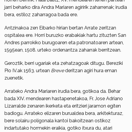
jarri beharko dira Andra Mariaren agiririk zaharrenak; irudia
bera, estiloz zaharragoa bada ere.
Antzinakoa zen Eibarko hirian bertan Arrate zeritzan
ospitalea ere. Horri buruzko erabakiak hartu zituzten San
Andres parrokiko burugoaren eta patronatoaren ar­tean,
1595ean, 1508. urteko ordenantza zaharrak berritzean.
Geroztik, berri ugariak eta zehatzagoak ditugu. Bereziki
Pio IV.ak 1563. urtean
Breve
deritzan agiri hura eman
zuenetik.
Arrateko Andra Mariaren irudia bera, gotikoa da. Behar
bada XIV. mendearen has­tapenetakoa, Fr. Jose Adriano
Liza­rralde zenaren ikerketa eta eritzieri jaramon egiten
badiogu. Arrateko elizaren burualdea bera, arkitekturaz,
bere solai­ru poligonala kantoi bakoitzean ostikoz
indartutako hormekin eraikia, gotiko itxura du, atari