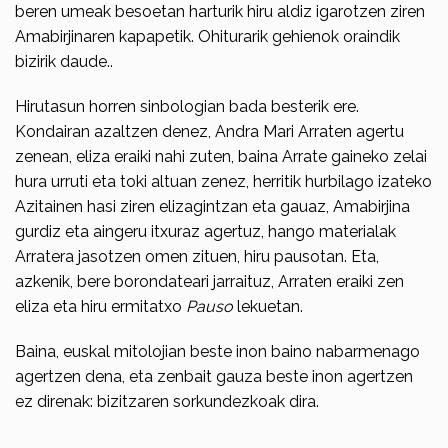
beren umeak besoetan harturik hiru aldiz igarotzen ziren
Amabirjinaren kapapetik. Ohiturarik gehienok oraindik
bizirik daude..
Hirutasun horren sinbologian bada besterik ere.
Kondairan azaltzen denez, Andra Mari Arraten agertu
zenean, eliza eraiki nahi zuten, baina Arrate gaineko zelai
hura urruti eta toki altuan zenez, herritik hurbilago izateko
Azitai­nen hasi ziren elizagintzan eta gauaz, Amabirjina
gurdiz eta ainge­ru itxuraz agertuz, hango materialak
Arratera jasotzen omen zituen, hiru pausotan. Eta,
azkenik, bere borondateari jarraituz, Arraten eraiki zen
eliza eta hiru ermitatxo
Pauso
lekuetan.
Baina, euskal mitolojian beste inon baino nabarmenago
agertzen dena, eta zenbait gauza beste inon agertzen
ez direnak: bizitzaren sorkundezkoak dira.