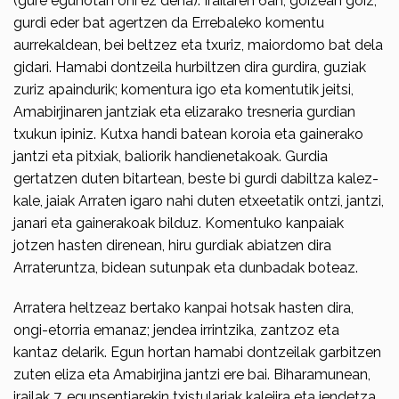
(gure egunotan ohi ez dena): Iraila­ren 6an, goizean goiz,
gurdi eder bat agertzen da Errebaleko komentu
aurrekaldean, bei beltzez eta txuriz, maiordomo bat dela
gidari. Hamabi dontzeila hurbiltzen dira gurdira, guziak
zuriz apaindu­rik; komentura igo eta komentutik jeitsi,
Amabirjinaren jantziak eta elizarako tresneria gurdian
txukun ipiniz. Kutxa handi batean koroia eta gainerako
jantzi eta pitxiak, baliorik handienetakoak. Gurdia
gertatzen duten bitartean, beste bi gurdi dabiltza kalez-
kale, jaiak Arraten igaro nahi duten etxeetatik ontzi, jantzi,
janari eta gainerakoak bilduz. Komentuko kanpaiak
jotzen hasten dire­nean, hiru gurdiak abiatzen dira
Arrateruntza, bidean sutunpak eta dunbadak boteaz.
Arratera heltzeaz bertako kanpai hotsak hasten dira,
ongi-etorria emanaz; jendea irrintzika, zantzoz eta
kantaz delarik. Egun hortan hamabi dontzeilak garbitzen
zuten eliza eta Amabirjina jantzi ere bai. Biharamunean,
irailak 7, egunsentia­rekin txistulariak kalejira eta jendetza