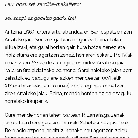
Lau, bost, sei, sardiña-makaillero;
sei, zazpi, ez gabiltza gaizki. (24)
Antzina, 1563. urtera arte, abenduaren 8an ospatzen zen
Arrateko jaia, Sortzez garbiaren egunez; baina, tokia
altua izaki, eta garai hortan gain hura hotza zenez eta
inoiz elurra ere agertzen zenez, herriaren eskariz Pio IV.ak
eman zuen
Breve
delako agiriaren bidez Arrateko jaia
irailaren 8ra aldatzeko baimena. Garai haietako jaien berri
zehat­zik ez badugu ere, azken mendeetan (XVII.etik
XIX.era bitartean jarriko nuke) zortzi egunez ospatzen
ziren Arrateko jaiak. Baina, mende hontan ez da ezagutu
horrelako iraupenik.
Gure mende honen lehen partean P. Larrañaga zenak
jaso zituen bere garaiko ohi­turak. Xehetasunez jaso ere.
Bere adierazpena jarraituz, honako hau agertzen zaigu