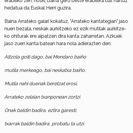
erabiliko zen, noski, baina gero beste erabilera bat hartuz
heda­tua da Euskal Herri guzira.
Baina Arrateko gaiari kokatuz, "Arrateko kantategian" jaso
nuen bezala, neskak aurkitzeko ez ezik mutilak aurkitze­
ko ohiturak ere aipatzen dira kanta zaharretan. Azkuek
jaso zuen kanta batean hara nola adierazten den:
Altzola goiti dago, bai Mendaro baiño
mutila merkeago, bai neskatxa baiño.
Mutila nahi duenak beretzat erosi,
Arrateko zelaian txanponean zortzi.
Onak baldin badira, eztira garesti;
txarrak baldin badira, probatu ta utzi.