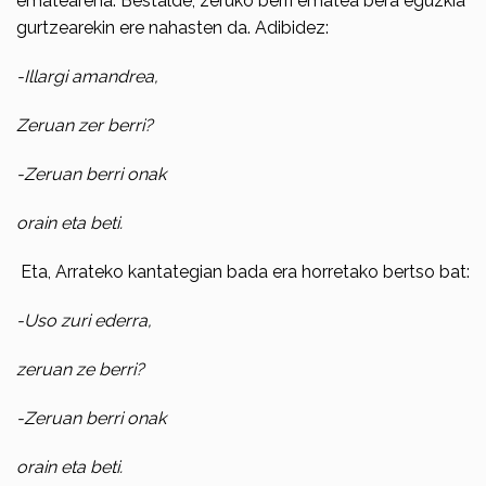
ematearena. Bestalde, zeruko berri ematea bera eguzkia
gurtzearekin ere nahasten da. Adibidez:
-Illargi amandrea,
Zeruan zer berri?
-Zeruan berri onak
orain eta beti.
Eta, Arrateko kantategian bada era horretako bertso bat:
-Uso zuri ederra,
zeruan ze berri?
-Zeruan berri onak
orain eta beti.