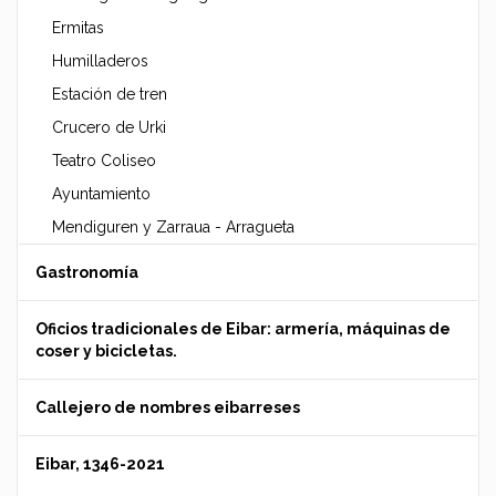
Ermitas
Humilladeros
Estación de tren
Crucero de Urki
Teatro Coliseo
Ayuntamiento
Mendiguren y Zarraua - Arragueta
Gastronomía
Oficios tradicionales de Eibar: armería, máquinas de
coser y bicicletas.
Callejero de nombres eibarreses
Eibar, 1346-2021