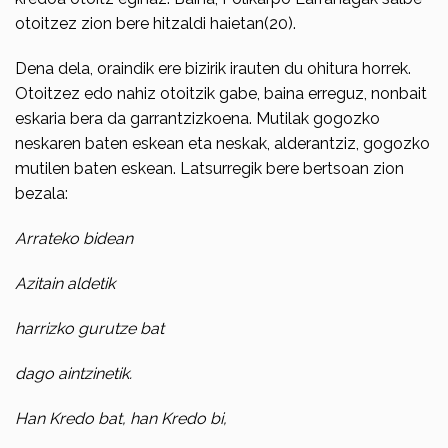
otoitzez zion bere hitzaldi haietan­(20).
Dena dela, oraindik ere bizirik irauten du ohitura horrek.
Otoitzez edo nahiz otoitzik gabe, baina erreguz, nonbait
eskaria bera da garrantzizkoena. Mutilak gogozko
neskaren baten eskean eta neskak, alderantziz, gogozko
mutilen baten eskean. Latsurregik bere bertsoan zion
bezala:
Arrateko bidean
Azitain aldetik
harrizko gurutze bat
dago aintzinetik.
Han Kredo bat, han Kredo bi,