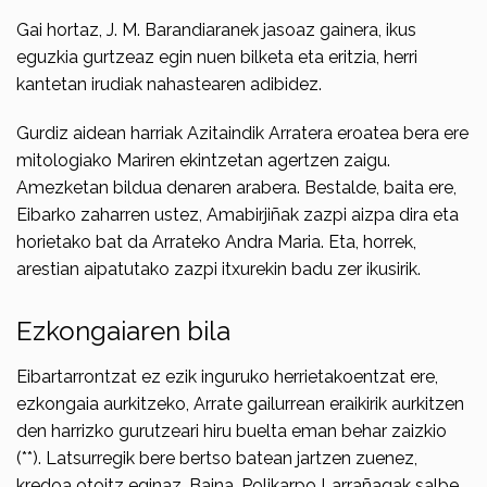
Gai hortaz, J. M. Barandiaranek jasoaz gainera, ikus
eguzkia gurtzeaz egin nuen bilketa eta eritzia, herri
kantetan irudiak nahastearen adibidez.
Gurdiz aidean harriak Azitaindik Arratera eroatea bera ere
mitologiako Mariren ekintzetan agertzen zaigu.
Amezketan bildua denaren arabera. Bestalde, baita ere,
Eibarko zaharren ustez, Amabirji­ñak zazpi aizpa dira eta
horietako bat da Arrateko Andra Maria. Eta, horrek,
arestian aipatutako zazpi itxurekin badu zer ikusirik.
Ezkongaiaren bila
Eibartarrontzat ez ezik inguruko herrietakoentzat ere,
ezkongaia aurkitzeko, Arrate gailurrean eraikirik aurkitzen
den harrizko gurutzeari hiru buelta eman behar zaizkio
(**). Latsurregik bere bertso batean jartzen zuenez,
kredoa otoitz eginaz. Baina, Polikarpo Larrañagak salbe