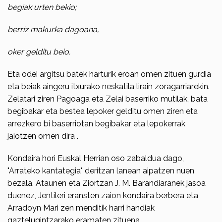
begiak urten bekio;
berriz makurka dagoana,
oker gelditu beio.
Eta odei argitsu batek harturik eroan omen zituen gurdia
eta beiak aingeru itxu­rako neskatila lirain zoragarriare­kin.
Zelatari ziren Pagoaga eta Zelai baserri­ko mutilak, bata
begibakar eta bestea lepoker gelditu omen ziren eta
arrezkero bi baserriotan begibakar eta lepokerrak
jaiotzen omen dira .
Kondaira hori Euskal Herrian oso zabaldua dago,
"Arrateko kantategia" deritzan lanean aipatzen nuen
bezala. Ataunen eta Ziortzan J. M. Barandiaranek jasoa
duenez, Jentileri eransten zaion kondai­ra berbera eta
Arradoyn Mari zen menditik harri handiak
gaztelugintzarako eramaten zituena.