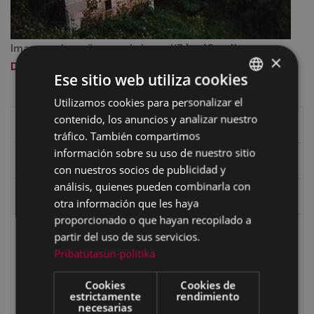
Imagen a tamaño completo:
44 KB
|
Visualizar
×
Descargar
Ese sitio web utiliza cookies
Utilizamos cookies para personalizar el
BASQUE
contenido, los anuncios y analizar nuestro
SPANISH
Historia de Eibar
tráfico. También compartimos
información sobre su uso de nuestro sitio
Caseríos y valles
con nuestros socios de publicidad y
análisis, quienes pueden combinarla con
Los mojones o ‘mugarris’ de Eibar
otra información que les haya
proporcionado o que hayan recopilado a
Recorridos
partir del uso de sus servicios.
Pribatutasun-politika
Conociendo el patrimonio histórico-artístico de Eibar
1.- Markeskua: Palacio Isasi
Cookies
Cookies de
estrictamente
rendimiento
2.- Casco antiguo
necesarias