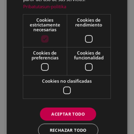
Recorridos
Pribatutasun-politika
Conociendo el patrimonio histórico-artístico de Eibar
Cookies
Cookies de
De Arrate a Aginaga
estrictamente
rendimiento
necesarias
Por los pasos de la virgen en Arrate balle
1.- Salida: Ermita de Azitain
2.- Palacio Untzueta
Cookies de
Cookies de
preferencias
funcionalidad
3.- Los Pasos de la Virgen
4.- La cruz de Arrate
5.- Santuario de Arrate
Cookies no clasificadas
6.- Fauna y flora de la zona
7.- La zona de Arizmendi-Barrenetxe: caseríos y molinos
8.- Caserío Untzeta
9.- Kutunegieta
ACEPTAR TODO
10.- Barrio rural de Arrate
RECHAZAR TODO
11.- Ermita de San Martin