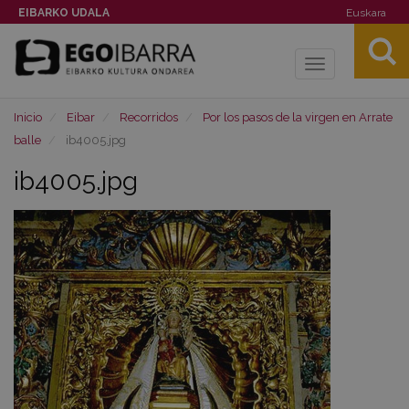
EIBARKO UDALA
Euskara
Toggle
navigation
Inicio
Eibar
Recorridos
Por los pasos de la virgen en Arrate
balle
ib4005.jpg
ib4005.jpg