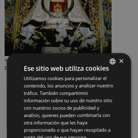
×
Imagen a tamaño completo:
110 KB
|
Visualizar
Ese sitio web utiliza cookies
Descargar
Utilizamos cookies para personalizar el
BASQUE
contenido, los anuncios y analizar nuestro
SPANISH
tráfico. También compartimos
Historia de Eibar
información sobre su uso de nuestro sitio
con nuestros socios de publicidad y
Caseríos y valles
análisis, quienes pueden combinarla con
otra información que les haya
Los mojones o ‘mugarris’ de Eibar
proporcionado o que hayan recopilado a
partir del uso de sus servicios.