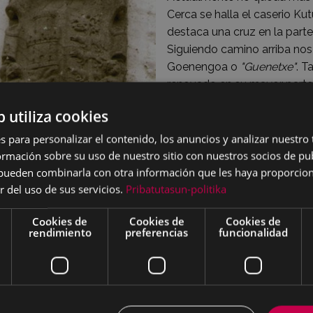
Cerca se halla el caserio Ku
destaca una cruz en la parte
Siguiendo camino arriba no
Goenengoa o
"Guenetxe"
. T
renovado en su mayor parte.
época anterior, como algun
b utiliza cookies
entorno tiene unas vistas in
s para personalizar el contenido, los anuncios y analizar nuestro
Foto: Escudo de Armas del c
mación sobre su uso de nuestro sitio con nuestros socios de pub
 Fotográfico Indalecio Ojanguren, Eibarko Udal Artxiboa).
s pueden combinarla con otra información que les haya proporci
r del uso de sus servicios.
Pribatutasun-politika
Cookies de
Cookies de
Cookies de
rendimiento
preferencias
funcionalidad