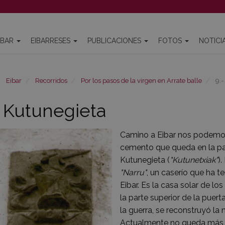
IBAR
EIBARRESES
PUBLICACIONES
FOTOS
NOTICI
Eibar
Recorridos
Por los pasos de la virgen en Arrate balle
9.-
- Kutunegieta
Camino a Eibar nos podemos
cemento que queda en la par
Kutunegieta (
"Kutunetxiak"
)
"Narru"
, un caserío que ha t
Eibar. Es la casa solar de lo
la parte superior de la puert
la guerra, se reconstruyó l
Actualmente no queda más qu