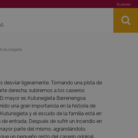
Euskara
AS
 Kutunegieta
 desviar ligeramente. Tomando una pista de
te derecha, subiremos a los caseríos
. El mayor es Kutunegieta Barrenengoa
enido una gran importancia en la historia de
s Kutunegieta y el escudo de la familia está en
a de entrada. Después de sufrir un incendio en
a mayor parte del mismo, agrandándolo.
e un pequeño resto del caserío original.