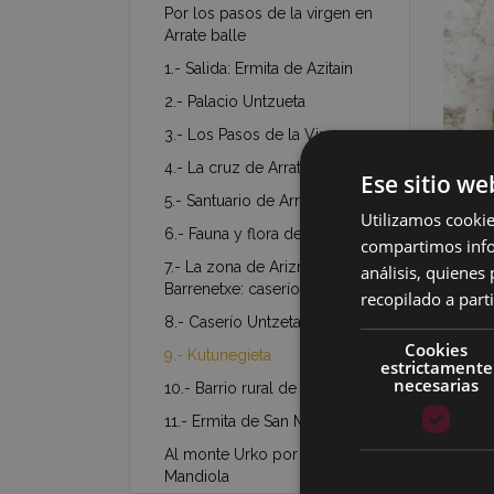
Por los pasos de la virgen en
Arrate balle
1.- Salida: Ermita de Azitain
2.- Palacio Untzueta
3.- Los Pasos de la Virgen
4.- La cruz de Arrate
Ese sitio we
5.- Santuario de Arrate
Utilizamos cookie
6.- Fauna y flora de la zona
compartimos infor
(Fondo
7.- La zona de Arizmendi-
análisis, quiene
Barrenetxe: caseríos y molinos
recopilado a parti
8.- Caserío Untzeta
Cookies
9.- Kutunegieta
estrictamente
necesarias
10.- Barrio rural de Arrate
11.- Ermita de San Martin
Al monte Urko por el valle
Mandiola