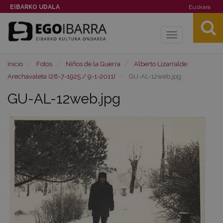
EIBARKO UDALA
Euskara
Toggle
navigation
Inicio
Fotos
Niños de la Guerra
Alberto Lizarralde
Arechavaleta (28-7-1925 / 9-1-2011)
GU-AL-12web.jpg
GU-AL-12web.jpg