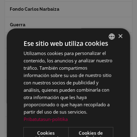
Fondo Carlos Narbaiza
Guerra
×
Historia
Ese sitio web utiliza cookies
Utilizamos cookies para personalizar el
BASQUE
Iglesia de Azitain
contenido, los anuncios y analizar nuestro
SPANISH
tráfico. También compartimos
Ignacio Zuloaga (1870-2020)
información sobre su uso de nuestro sitio
con nuestros socios de publicidad y
Ignacio Zuloaga, cuadros del autor en las tiendas de
análisis, quienes pueden combinarla con
Eibar (2020)
otra información que les haya
proporcionado o que hayan recopilado a
Indalecio Ojanguren Diputación de Gipuzkoa
partir del uso de sus servicios.
Pribatutasun-politika
Juan Antonio Palacios HARRIA
Cookies
Cookies de