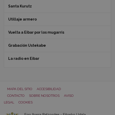
Santa Kurutz
Utillaje armero
Vuelta a Eibar por los mugarris
Grabación Ustekabe
La radio en Eibar
MAPA DEL SITIO
ACCESIBILIDAD
CONTACTO
SOBRE NOSOTROS
AVISO
LEGAL
COOKIES
Ego Ibarra Batzordea - Eibarko Udala