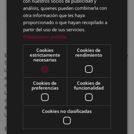
con nuestros socios de publicidad y
análisis, quienes pueden combinarla con
otra información que les haya
proporcionado o que hayan recopilado a
partir del uso de sus servicios.
Pribatutasun-politika
Cookies
Cookies de
estrictamente
rendimiento
El primer documento corresponde al documental “
Entre
necesarias
España y Rusia. Recuperando la historia de los niños de
la guerra
”, producido por la Usal y en el que se refleja la
exposición dirigida por la doctora Verónica Sierra
Cookies de
Cookies de
organizada por la Universidad de Alcalá (UAH) y la
preferencias
funcionalidad
Universidad de Salamanca (Usal) ,exposición en la que -
de forma modesta- ha colaborado la comisión Ego
Ibarra. Dicha exposición se ha podido ver también en la
Cookies no clasificadas
Univ. de Murcia (
ver folleto explicativo
).
El segundo video es del eibarrés Alberto San Emeterio