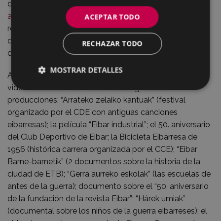
que, bajo el título “
Eibar ciudad de todos y de todas. La
apasionante historia de nuestro pasado
” hace una
ACEPTAR TODO
reflexión muy personal sobre un tiempo ya lejano con
documentación fotográfica del Archivo Municipal y
RECHAZAR TODO
otras fuentes.
MOSTRAR DETALLES
Actualmente, con las dos incorporaciones citadas, la
videoteca de la web contiene las siguientes
producciones: “Arrateko zelaiko kantuak” (festival
organizado por el CDE con antiguas canciones
eibarresas); la película “Eibar industrial”; el 50. aniversario
del Club Deportivo de Eibar; la Bicicleta Eibarresa de
1956 (histórica carrera organizada por el CCE); “Eibar
Barne-barnetik” (2 documentos sobre la historia de la
ciudad de ETB); “Gerra aurreko eskolak” (las escuelas de
antes de la guerra); documento sobre el “50. aniversario
de la fundación de la revista Eibar”; “Hárek umiak”
(documental sobre los niños de la guerra eibarreses); el