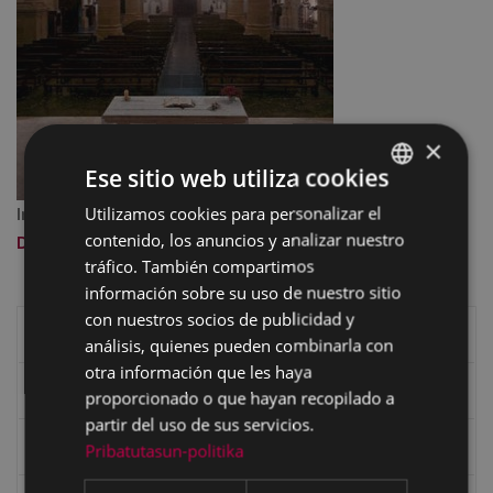
×
Ese sitio web utiliza cookies
Utilizamos cookies para personalizar el
BASQUE
Imagen a tamaño completo:
272 KB
|
Visualizar
contenido, los anuncios y analizar nuestro
Descargar
SPANISH
tráfico. También compartimos
información sobre su uso de nuestro sitio
con nuestros socios de publicidad y
Historia de Eibar
análisis, quienes pueden combinarla con
otra información que les haya
Caseríos y valles
proporcionado o que hayan recopilado a
partir del uso de sus servicios.
Los mojones o ‘mugarris’ de Eibar
Pribatutasun-politika