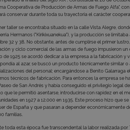
a Cooperativa de Producción de Armas de Fuego Alfa", con u
ará conservar durante toda su trayectoria el carácter coopera
mer taller se encontraba situado en la calle Vista Alegre, do
rria Hermanos ("Kirikixuanekua"), y la producción se limitaba
ibre 32 y 38. No obstante, antes de cumplirse el primer lustro,
ación y ciclo comercial de las armas de fuego impusieron un 
o de 1925 se acordó dedicar a la empresa a la fabricación y 
pondía al azar, se buscó un producto técnicamente similar o a
alizaciones del personal; encargándose a Benito Galarraga e
nos técnicos de fabricación. Para entonces la empresa se ha
Paseo de San Andrés y había conseguido el privilegio legal d
lo que le permitió asentarse, introducirse con rapidez en el
unidades en 1927 a 12.000 en 1935. Este proceso hizo que se 
ser de España y que pasaran a depender económicamente de e
0 familias.
e toda esta época fue transcendental la labor realizada por To