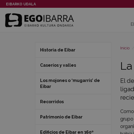
EIBARKO UDALA
E
Inicio
Historia de Eibar
La
Caseríos y valles
El d
Los mojones o ‘mugarris’ de
Eibar
ligad
recie
Recorridos
Como 
Patrimonio de Eibar
grupo 
organi
Edificios de Eibar en 360º
había 