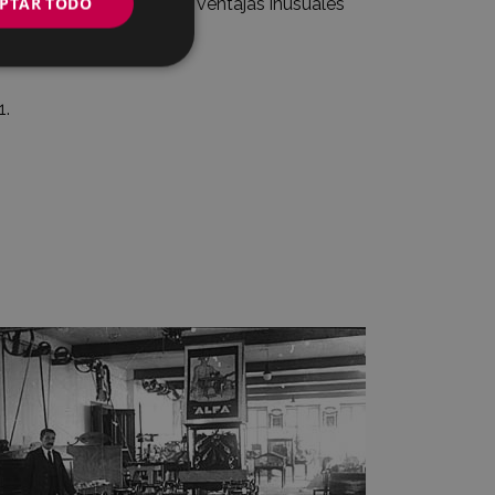
PTAR TODO
contaba con una serie de ventajas inusuales
1.