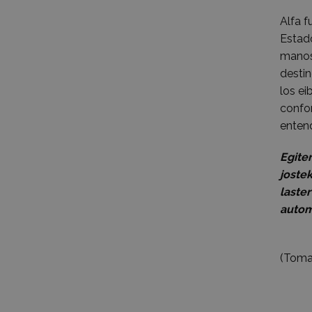
Alfa f
Estado
manos
destin
los ei
confo
entend
Egiten
joste
laste
autom
(Toma