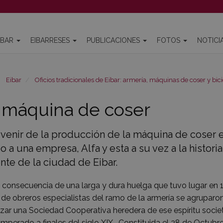
IBAR
EIBARRESES
PUBLICACIONES
FOTOS
NOTICI
Eibar
Oficios tradicionales de Eibar: armería, máquinas de coser y bici
 máquina de coser
evenir de la producción de la máquina de coser 
o a una empresa, Alfa y esta a su vez a la histori
nte de la ciudad de Eibar.
consecuencia de una larga y dura huelga que tuvo lugar en 
de obreros especialistas del ramo de la armería se agruparo
zar una Sociedad Cooperativa heredera de ese espíritu socie
imperado a finales del siglo XIX . Constituida el 28 de Octu