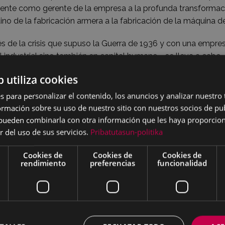
rente como gerente de la empresa a la profunda transformac
ino de la fabricación armera a la fabricación de la máquina de
s de la crisis que supuso la Guerra de 1936 y con una empre
l industrial sino también en capital humano - se lleva a cab
ian, la reconstrucción de Alfa. En noviembre de 1940 se proce
b utiliza cookies
 de la antigua "Sociedad Anónima Cooperativa Alfa" a favor
S.A". A partir de este momento, se produce un amplio desarrr
s para personalizar el contenido, los anuncios y analizar nuestro
producción y la ampliación de la empresa con nuevas planta
mación sobre su uso de nuestro sitio con nuestros socios de pub
s pueden combinarla con otra información que les haya proporci
r del uso de sus servicios.
Pribatutasun-politika
ortación y venta de la máquina de coser Alfa empezó a reali
distribución del producto se realiza a través de una red comer
Cookies de
Cookies de
Cookies de
rendimiento
preferencias
funcionalidad
ciones y agencias en casi todas las capitales y se llega a e
lfa cuenta con organizaciones comerciales propias en Inglater
o.
e convirtió así en la empresa más importante de Eibar y con m