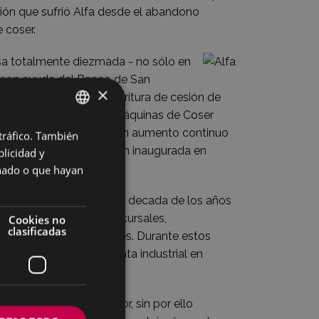
ión que sufrió Alfa desde el abandono
 coser.
sa totalmente diezmada - no sólo en
o, con ayuda del Banco de San
×
dió a la firma de la escritura de cesión de
 de la nueva sociedad "Máquinas de Coser
ollo que se traducirá en un aumento continuo
 tráfico. También
BASQUE
s como la de la Fundición inaugurada en
licidad y
SPANISH
onado o que hayan
zarse en 1946 y ya en la decada de los años
cial propia. Se crean sucursales,
Cookies no
clasificadas
xportar a más de 70 paises. Durante estos
ra y Francia y una planta industrial en
ayor proyección exterior, sin por ello