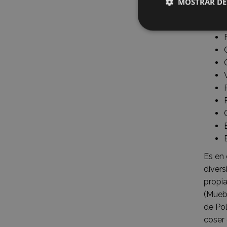
MOSTRAR DE
abando
en otr
Es en
divers
propi
(Muebl
de Pol
coser