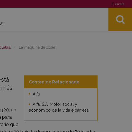
Euskara
AS
cletas.
La máquina de coser
está
Contenido Relacionado
a más
Alfa
Alfa, S.A. Motor social y
1920, un
económico de la vida eibarresa
n para
tario que
bre de 1920 bajo la denominación de "Sociedad