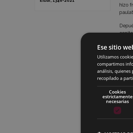
Eibar, 1346-2021
hizo f
paulat
Depué
capita
Sebast
Ese sitio we
bienes
Alfa, 
Utilizamos cookie
de la 
compartimos infor
1953.
análisis, quiene
recopilado a parti
La exp
60 la 
Cookies
estrictamente
delega
necesarias
años A
Mexic
Alfa s