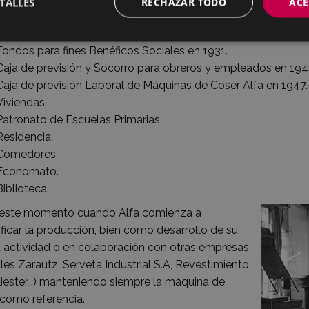
TALLES
RECHAZAR TODO
ACE
nar su carácter cooperativo y social. El trabajador de Alfa 
o tipo de empresas:
Fondos para fines Benéficos Sociales en 1931.
Caja de previsión y Socorro para obreros y empleados en 194
Caja de previsión Laboral de Máquinas de Coser Alfa en 1947.
Viviendas.
Patronato de Escuelas Primarias.
Residencia.
Comedores.
Economato.
Biblioteca.
 este momento cuando Alfa comienza a
ificar la producción, bien como desarrollo de su
a actividad o en colaboración con otras empresas
es Zarautz, Serveta Industrial S.A, Revestimiento
iester...) manteniendo siempre la máquina de
 como referencia.