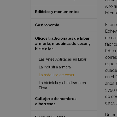
Anónim
Edificios y monumentos
intent
El pri
Gastronomía
Echeve
de cal
Oficios tradicionales de Eibar:
armería, máquinas de coser y
fabric
bicicletas.
febrer
corres
Las Artes Aplicadas en Eibar
especi
La industria armera
cuader
La máquina de coser
en el 
La bicicleta y el ciclismo en
años, 
Eibar
1.750 
de co
Callejero de nombres
de 100
eibarreses
Durant