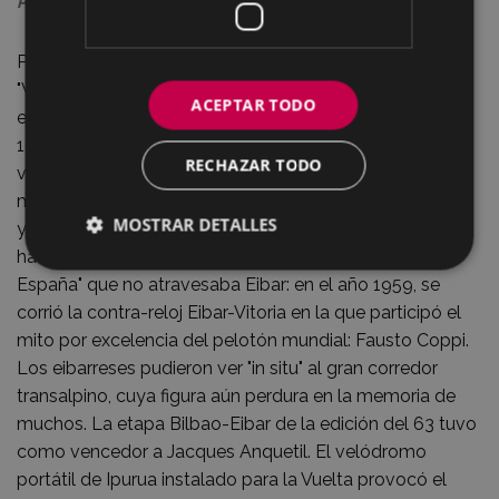
Premio de la República, ganada por Julián Berrendero. 1936.
Pruebas que son de carácter internacional como la
"Vuelta al País Vasco" tienen parte de su gran desarrollo
ACEPTAR TODO
en Eibar: en la última etapa de dicha prueba del año
1935 que terminó en Eibar, el ganador fue Gino Bartali,
RECHAZAR TODO
vencedor absoluto de la misma y uno de los hombres
míticos del ciclismo mundial; la XVIII. Bicicleta Eibarresa
MOSTRAR DETALLES
y la IX.Vuelta al País Vasco se unificaron en el año 1969
hasta el año 1973. Rara era la edición de la "Vuelta a
España" que no atravesaba Eibar: en el año 1959, se
corrió la contra-reloj Eibar-Vitoria en la que participó el
mito por excelencia del pelotón mundial: Fausto Coppi.
Los eibarreses pudieron ver "in situ" al gran corredor
transalpino, cuya figura aún perdura en la memoria de
muchos. La etapa Bilbao-Eibar de la edición del 63 tuvo
como vencedor a Jacques Anquetil. El velódromo
portátil de Ipurua instalado para la Vuelta provocó el