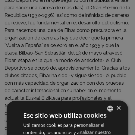
Club Deportivo en la que se juntó con la Subida a Arrate
para hacer una carrera de más días); el Gran Premio de la
República (1932-1936), así como de infinidad de carreras
de relieve, fue fundamental en el desarrollo del ciclismo.
Para hacernos una idea de Eibar como precursora en la
organización de carreras hay que decir que la primera
"Vuelta a España" se celebró en el año 1935 y que la
etapa Bilbao-San Sebastián del 13 de mayo atravesó
Eibar; etapa en la que -a modo de anécdota- el Club
Deportivo se ocupó del aprovisionamiento. Gracias a los
clubes citados, Eibar ha sido -y sigue siendo- el pueblo
con más capacidad de organización con dos pruebas
de carácter internacional en su haber en el momento
actual: la Euskal Bizikleta para profesionales y el
Memorial Valenciaga en la categoría de aficionados,
×
carrera organizada en memoria de José Luis Valenciaga
Ese sitio web utiliza cookies
uno de los grandes impulsores del ciclismo; presidente
Utilizamos cookies para personalizar el
BASQUE
de la Federación Guipuzcoana de Ciclismo. Ocupa un
contenido, los anuncios y analizar nuestro
SPANISH