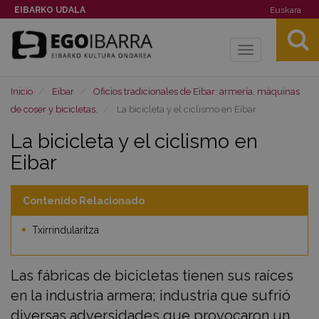
EIBARKO UDALA
Euskara
Toggle
navigation
Inicio
Eibar
Oficios tradicionales de Eibar: armería, máquinas
de coser y bicicletas.
La bicicleta y el ciclismo en Eibar
La bicicleta y el ciclismo en
Eibar
Contenido Relacionado
Txirrindularitza
Las fábricas de bicicletas tienen sus raíces
en la industria armera; industria que sufrió
diversas adversidades que provocaron un