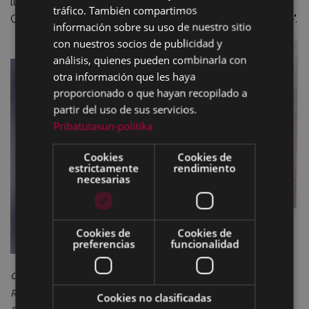
lugar destacado en la historia del ciclismo junto a Juan
tráfico. También compartimos
Gisasola "Juanito Txoko", el "padre" de la "Subida a Arrate".
información sobre su uso de nuestro sitio
con nuestros socios de publicidad y
análisis, quienes pueden combinarla con
otra información que les haya
proporcionado o que hayan recopilado a
partir del uso de sus servicios.
Pribatutasun-politika
Cookies
Cookies de
estrictamente
rendimiento
necesarias
Cookies de
Cookies de
preferencias
funcionalidad
Copa de Luciano Montero, ganador de la III Copa de la
República, año 1934 / Cartel de la última edición del Gran
Cookies no clasificadas