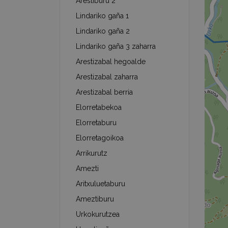
Arestiburu 2
Lindariko gaña 1
Lindariko gaña 2
Lindariko gaña 3 zaharra
Arestizabal hegoalde
Arestizabal zaharra
Arestizabal berria
Elorretabekoa
Elorretaburu
Elorretagoikoa
Arrikurutz
Amezti
Aritxuluetaburu
Ameztiburu
Urkokurutzea