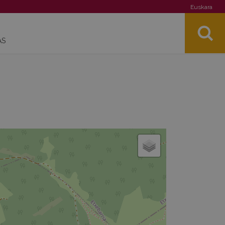
Euskara
AS