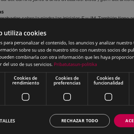
as
grabadas sobre la piedra las iniciales E y JM. También tiene
pciones Markina-Xemein Éibar y M 10.
b utiliza cookies
tos
s para personalizar el contenido, los anuncios y analizar nuestro
mación sobre su uso de nuestro sitio con nuestros socios de pub
ic en las fotos para verlas en formato grande
s pueden combinarla con otra información que les haya proporci
r del uso de sus servicios.
Pribatutasun-politika
Cookies de
Cookies de
Cookies de
rendimiento
preferencias
funcionalidad
TALLES
RECHAZAR TODO
ACE