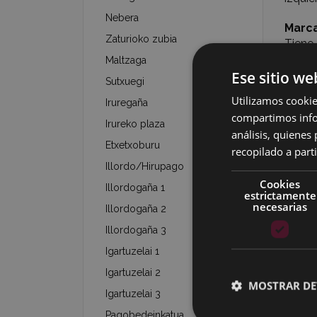
Nebera
Marc
Zaturioko zubia
Tiene 
inscri
Maltzaga
Ese sitio we
Sutxuegi
Fo
Utilizamos cookie
Iruregaña
compartimos infor
Irureko plaza
Haz cl
análisis, quiene
Etxetxoburu
recopilado a parti
Illordo/Hirupago
Cookies
Illordogaña 1
estrictamente
necesarias
Illordogaña 2
Illordogaña 3
Igartuzelai 1
Igartuzelai 2
MOSTRAR DE
Igartuzelai 3
Pagobedeinkatua