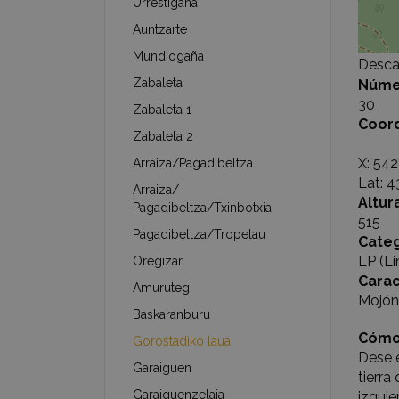
Urrestigaña
Auntzarte
Mundiogaña
Desca
Zabaleta
Núme
30
Zabaleta 1
Coor
Zabaleta 2
X: 54
Arraiza/Pagadibeltza
Lat: 
Arraiza/
Altur
Pagadibeltza/Txinbotxia
515
Pagadibeltza/Tropelau
Categ
LP (Li
Oregizar
Carac
Amurutegi
Mojón 
Baskaranburu
Cómo
Gorostadiko laua
Dese e
Garaiguen
tierra
Garaiguenzelaia
izquie