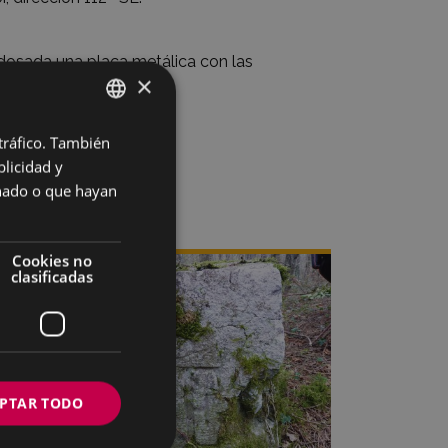
 adosada una placa metálica con las
×
 tráfico. También
BASQUE
licidad y
SPANISH
onado o que hayan
Cookies no
clasificadas
PTAR TODO