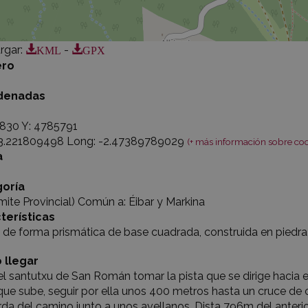
KML
GPX
rgar
:
-
ro
denadas
2830 Y: 4785791
43.221809498 Long: -2.47389789029
(+ más información sobre co
a
oría
mite Provincial) Común a: Éibar y Markina
terísticas
de forma prismática de base cuadrada, construida en piedra 
 llegar
l santutxu de San Román tomar la pista que se dirige hacia el
 que sube, seguir por ella unos 400 metros hasta un cruce de 
rda del camino junto a unos avellanos. Dista 796m del anterior