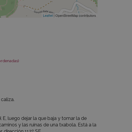
Leaflet
| OpenStreetMap contributors
ordenadas)
caliza.
 E, luego dejar la que baja y tomar la de
caminos y las ruinas de una txabola. Está a la
, dirección 112º SE.