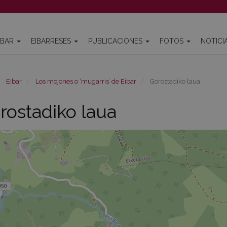
IBAR
EIBARRESES
PUBLICACIONES
FOTOS
NOTICI
Eibar
Los mojones o ‘mugarris’ de Eibar
Gorostadiko laua
rostadiko laua