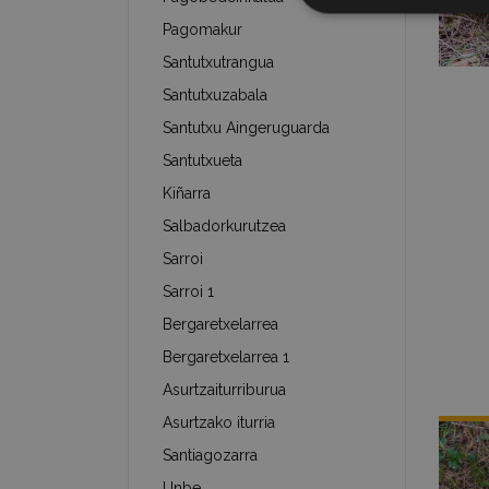
Pagomakur
Santutxutrangua
Santutxuzabala
Santutxu Aingeruguarda
Santutxueta
Kiñarra
Salbadorkurutzea
Sarroi
Sarroi 1
Bergaretxelarrea
Bergaretxelarrea 1
Asurtzaiturriburua
Asurtzako iturria
Santiagozarra
Unbe