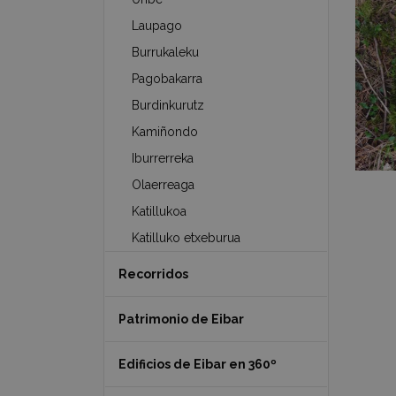
Laupago
Burrukaleku
Pagobakarra
Burdinkurutz
Kamiñondo
Iburrerreka
Olaerreaga
Katillukoa
Katilluko etxeburua
Recorridos
Patrimonio de Eibar
Edificios de Eibar en 360º