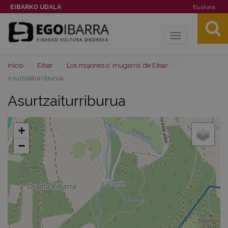
EIBARKO UDALA
Euskara
Toggle
navigation
Inicio
Eibar
Los mojones o ‘mugarris’ de Eibar
Asurtzaiturriburua
Asurtzaiturriburua
+
−