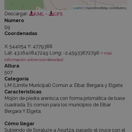
Leaflet
| OpenStreetMap contributors
KML
GPX
Descargar
:
-
Número
59
Coordenadas
X: 544054 Y: 4779388
Lat: 43.1640847249 Long: -2.45933672796
(+ más
información sobre coordenadas)
Altura
507
Categoría
LM (Limite Municipal) Común a: Eibar, Bergara y Elgeta
Características
Mojón de piedra arenisca con forma prismática de base
cuadrada. Es común para los municipios de Eibar
Bergara Y Elgeta.
Cómo llegar
Subiendo de Soraluze a Asurtza, pasado el cruce con el