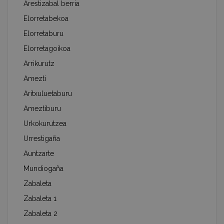
Arestizabal berria
Elorretabekoa
Elorretaburu
Elorretagoikoa
Arrikurutz
Amezti
Aritxuluetaburu
Ameztiburu
Urkokurutzea
Urrestigaña
Auntzarte
Mundiogaña
Zabaleta
Zabaleta 1
Zabaleta 2