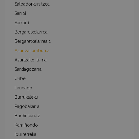
Salbadorkurutzea
Sarroi
Sarroi 1
Bergaretxelarrea
Bergaretxelarrea 1
Asurtzaiturriburua
Asurtzako iturria
Santiagozarra
Unbe
Laupago
Burrukaleku
Pagobakarra
Burdinkurutz
Kamiñondo
Iburrerreka