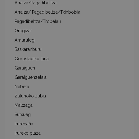
Arraiza/Pagadibeltza
Arraiza/ Pagadibeltza/Txinbotxia
Pagadibeltza/Tropelau
Oregizar
Amurutegi
Baskaranburu
Gorostadiko laua
Garaiguen
Garaiguenzelaia
Nebera
Zaturioko zubia
Maltzaga
Sutxuegi
Iruregaña
Irureko plaza