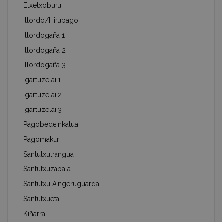
Etxetxoburu
Illordo/Hirupago
Illordogaña 1
Illordogaña 2
Illordogaña 3
Igartuzelai 1
Igartuzelai 2
Igartuzelai 3
Pagobedeinkatua
Pagomakur
Santutxutrangua
Santutxuzabala
Santutxu Aingeruguarda
Santutxueta
Kiñarra