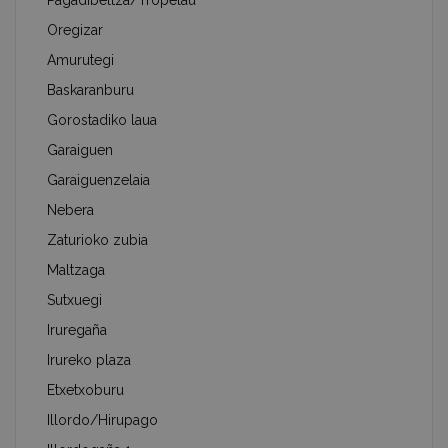
Pagadibeltza/Tropelau
Oregizar
Amurutegi
Baskaranburu
Gorostadiko laua
Garaiguen
Garaiguenzelaia
Nebera
Zaturioko zubia
Maltzaga
Sutxuegi
Iruregaña
Irureko plaza
Etxetxoburu
Illordo/Hirupago