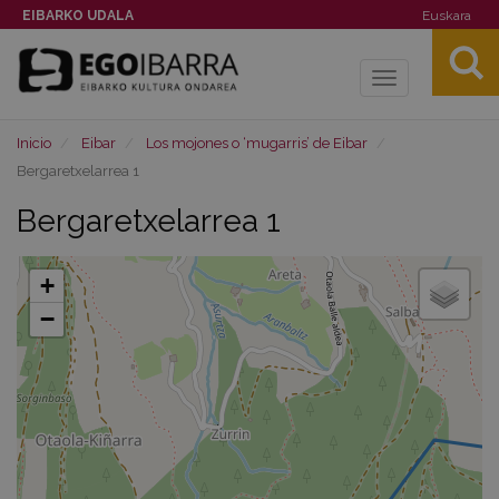
EIBARKO UDALA
Euskara
Toggle
navigation
Inicio
Eibar
Los mojones o ‘mugarris’ de Eibar
Bergaretxelarrea 1
Bergaretxelarrea 1
+
−