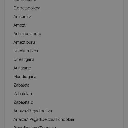
Elorretagoikoa
Arrikurutz
Amezti
Aritxuluetaburu
Ameztiburu
Urkokurutzea
Urrestigaña
Auntzarte
Mundiogaña
Zabaleta
Zabaleta 1
Zabaleta 2
Arraiza/Pagadibeltza
Arraiza/ Pagadibeltza/Txinbotxia