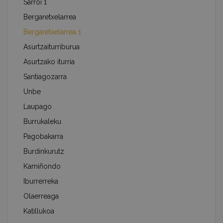
Sarroi 1
Bergaretxelarrea
Bergaretxelarrea 1
Asurtzaiturriburua
Asurtzako iturria
Santiagozarra
Unbe
Laupago
Burrukaleku
Pagobakarra
Burdinkurutz
Kamiñondo
Iburrerreka
Olaerreaga
Katillukoa