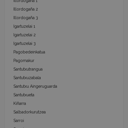
Illordogaña 1
Illordogaña 2
Illordogaña 3
Igartuzelai 1
Igartuzelai 2
Igartuzelai 3
Pagobedeinkatua
Pagomakur
Santutxutrangua
Santutxuzabala
Santutxu Aingeruguarda
Santutxueta
Kiñarra
Salbadorkurutzea
Sarroi