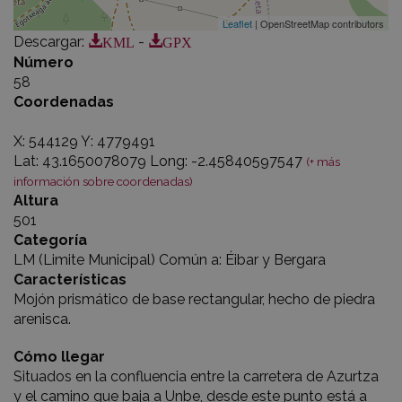
Leaflet
| OpenStreetMap contributors
KML
GPX
Descargar
:
-
Número
58
Coordenadas
X: 544129 Y: 4779491
Lat: 43.1650078079 Long: -2.45840597547
(+ más
información sobre coordenadas)
Altura
501
Categoría
LM (Limite Municipal) Común a: Éibar y Bergara
Características
Mojón prismático de base rectangular, hecho de piedra
arenisca.
Cómo llegar
Situados en la confluencia entre la carretera de Azurtza
y el camino que baja a Unbe, desde este punto está a