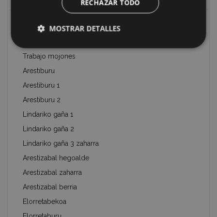
RECHAZAR TODO
Los mojones o ‘mugarris’ de Eibar
MOSTRAR DETALLES
Información sobre coordenadas
Trabajo mojones
Arestiburu
Arestiburu 1
Arestiburu 2
Lindariko gaña 1
Lindariko gaña 2
Lindariko gaña 3 zaharra
Arestizabal hegoalde
Arestizabal zaharra
Arestizabal berria
Elorretabekoa
Elorretaburu