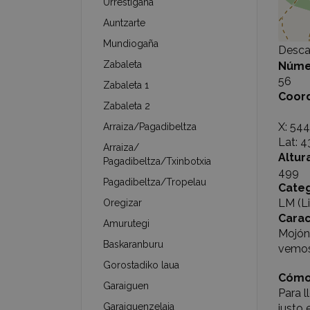
Urrestigaña
Auntzarte
Mundiogaña
Desca
Zabaleta
Núme
56
Zabaleta 1
Coor
Zabaleta 2
X: 54
Arraiza/Pagadibeltza
Lat: 
Arraiza/
Altur
Pagadibeltza/Txinbotxia
499
Pagadibeltza/Tropelau
Categ
LM (Li
Oregizar
Carac
Amurutegi
Mojón 
Baskaranburu
vemos 
Gorostadiko laua
Cómo
Garaiguen
Para l
Garaiguenzelaia
justo 