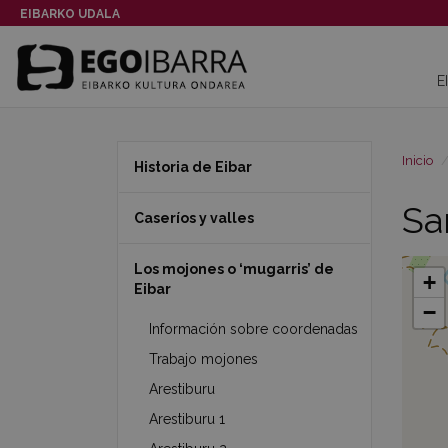
EIBARKO UDALA
E
Inicio
Historia de Eibar
Sar
Caseríos y valles
Los mojones o ‘mugarris’ de
+
Eibar
−
Información sobre coordenadas
Trabajo mojones
Arestiburu
Arestiburu 1