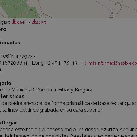
KML
GPX
rgar
:
-
ro
denadas
4406 Y: 4779737
43.1672066919 Long: -2.45497891399
(+ más información sobre c
a
oría
mite Municipal) Común a: Éibar y Bergara
terísticas
de piedra arenisca, de forma prismática de base rectangular. 
la línea del linde grabada en su cara superior.
 llegar
legar a éste mojón el acceso mejor es desde Azurtza, seguir e
en la intersección de dos pistas forestales y en parte de abaj