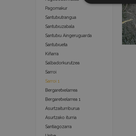
Pagomakur
Santutxutrangua
Santutxuzabala
Santutxu Aingeruguarda
Santutxueta
Kiñarra
Salbadorkurutzea
Sarroi
Sarroi 1
Bergaretxelarrea
Bergaretxelarrea 1
Asurtzaiturriburua
Asurtzako iturria
Santiagozarra
Unbe