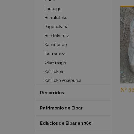
Laupago
Burrukaleku
Pagobakarra
Burdinkurutz
Kamiñondo
Iburrerreka
Olaerreaga
Katillukoa
Katilluko etxeburua
Nº 56
Recorridos
Patrimonio de Eibar
Edificios de Eibar en 360º