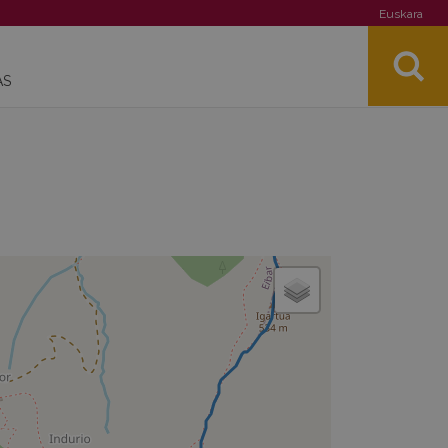
Euskara
AS