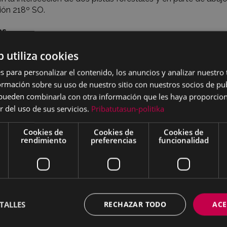
ión 218º SO.
as
a tener B y E
b utiliza cookies
s
s para personalizar el contenido, los anuncios y analizar nuestro
ojón estaba totalmente enterrado. Con la ayuda del propietar
mación sobre su uso de nuestro sitio con nuestros socios de pub
zarlo y desenterrarlo en parte. Creemos debería ser desenterr
s pueden combinarla con otra información que les haya proporci
r del uso de sus servicios.
Pribatutasun-politika
tos
Cookies de
Cookies de
Cookies de
ic en las fotos para verlas en formato grande
rendimiento
preferencias
funcionalidad
TALLES
RECHAZAR TODO
ACE