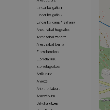
Arestiburu 2
Lindariko gaña 1
Lindariko gaña 2
Lindariko gaña 3 zaharra
Arestizabal hegoalde
Arestizabal zaharra
Arestizabal berria
Elorretabekoa
Elorretaburu
Elorretagoikoa
Arrikurutz
Amezti
Aritxuluetaburu
Ameztiburu
Urkokurutzea