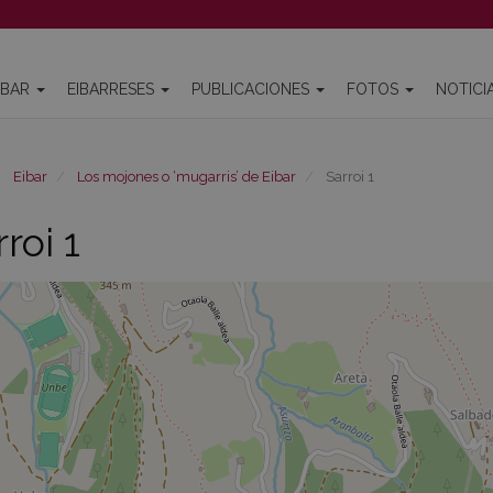
IBAR
EIBARRESES
PUBLICACIONES
FOTOS
NOTICI
Eibar
Los mojones o ‘mugarris’ de Eibar
Sarroi 1
roi 1