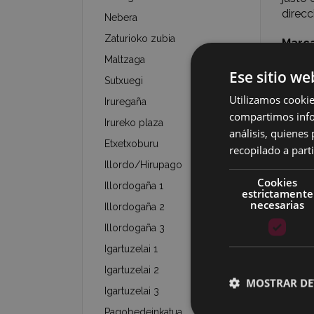
direcc
Nebera
Zaturioko zubia
Marc
Deberí
Maltzaga
Ese sitio we
Sutxuegi
Nota
Utilizamos cookie
Iruregaña
Este m
compartimos infor
locali
Irureko plaza
análisis, quiene
Etxetxoburu
recopilado a parti
Fo
Illordo/Hirupago
Cookies
Illordogaña 1
Haz cl
estrictamente
necesarias
Illordogaña 2
Illordogaña 3
Igartuzelai 1
Igartuzelai 2
MOSTRAR DE
Igartuzelai 3
Pagobedeinkatua