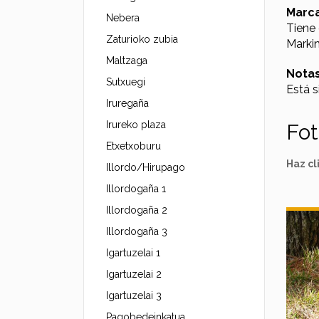
Marc
Nebera
Tiene 
Zaturioko zubia
Markin
Maltzaga
Nota
Sutxuegi
Está s
Iruregaña
Irureko plaza
Fo
Etxetxoburu
Haz cl
Illordo/Hirupago
Illordogaña 1
Illordogaña 2
Illordogaña 3
Igartuzelai 1
Igartuzelai 2
Igartuzelai 3
Pagobedeinkatua