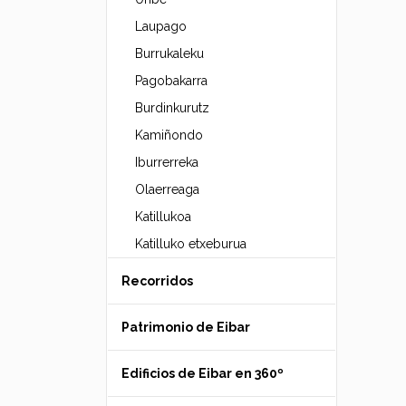
Laupago
Burrukaleku
Pagobakarra
Burdinkurutz
Kamiñondo
Iburrerreka
Olaerreaga
Katillukoa
Katilluko etxeburua
Recorridos
Patrimonio de Eibar
Edificios de Eibar en 360º