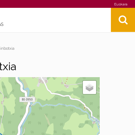
Euskara
AS
inbotxia
txia