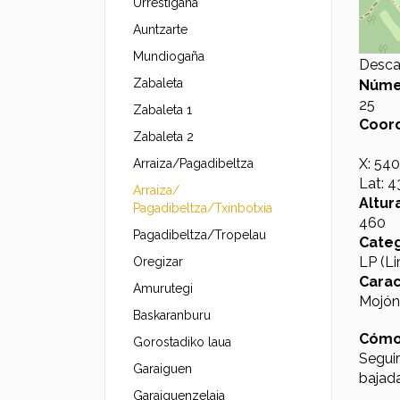
Urrestigaña
Auntzarte
Mundiogaña
Desca
Zabaleta
Núme
25
Zabaleta 1
Coor
Zabaleta 2
X: 54
Arraiza/Pagadibeltza
Lat: 
Arraiza/
Altur
Pagadibeltza/Txinbotxia
460
Pagadibeltza/Tropelau
Categ
LP (Li
Oregizar
Carac
Amurutegi
Mojón 
Baskaranburu
Cómo
Gorostadiko laua
Segui
Garaiguen
bajada
Garaiguenzelaia