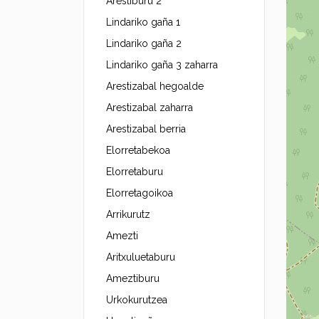
Arestiburu 2
Lindariko gaña 1
Lindariko gaña 2
Lindariko gaña 3 zaharra
Arestizabal hegoalde
Arestizabal zaharra
Arestizabal berria
Elorretabekoa
Elorretaburu
Elorretagoikoa
Arrikurutz
Amezti
Aritxuluetaburu
Ameztiburu
Urkokurutzea