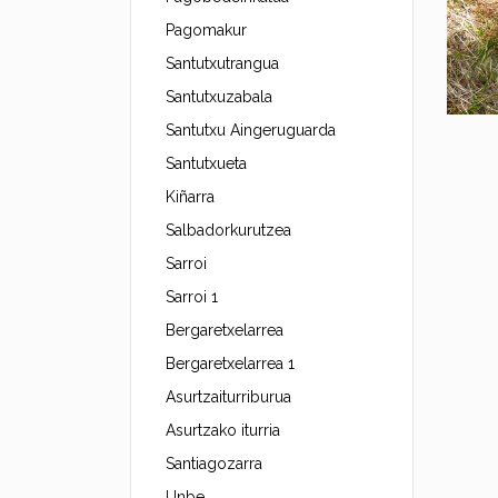
Pagomakur
Santutxutrangua
Santutxuzabala
Santutxu Aingeruguarda
Santutxueta
Kiñarra
Salbadorkurutzea
Sarroi
Sarroi 1
Bergaretxelarrea
Bergaretxelarrea 1
Asurtzaiturriburua
Asurtzako iturria
Santiagozarra
Unbe