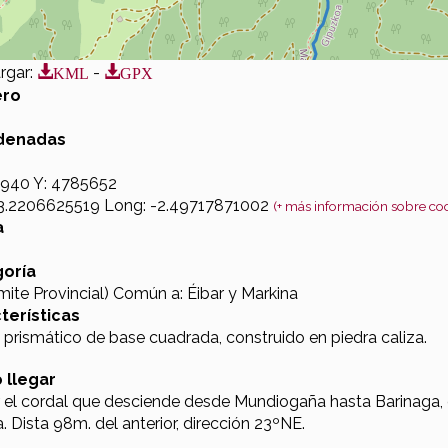
KML
GPX
rgar
:
-
ro
denadas
0940 Y: 4785652
43.2206625519 Long: -2.49717871002
(+ más información sobre c
a
oría
mite Provincial) Común a: Éibar y Markina
terísticas
prismático de base cuadrada, construido en piedra caliza.
 llegar
r el cordal que desciende desde Mundiogaña hasta Barinaga, 
. Dista 98m. del anterior, dirección 23ºNE.