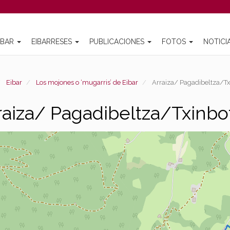
IBAR
EIBARRESES
PUBLICACIONES
FOTOS
NOTICI
Eibar
Los mojones o ‘mugarris’ de Eibar
Arraiza/ Pagadibeltza/Tx
raiza/ Pagadibeltza/Txinbo