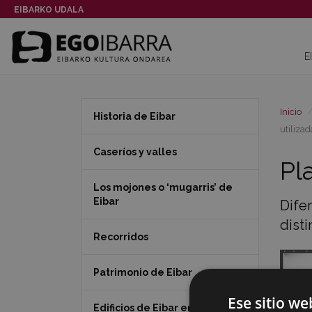
EIBARKO UDALA
E
Inicio
Historia de Eibar
utiliza
Caseríos y valles
Pl
Los mojones o ‘mugarris’ de
Eibar
Difer
disti
Recorridos
Patrimonio de Eibar
Ese sitio we
Edificios de Eibar en 360º