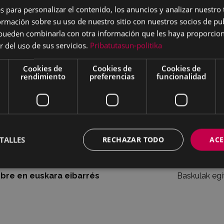
s para personalizar el contenido, los anuncios y analizar nuestro
mación sobre su uso de nuestro sitio con nuestros socios de pub
s pueden combinarla con otra información que les haya proporci
r del uso de sus servicios.
Pribatutasun-politika
Cookies de
Cookies de
Cookies de
rendimiento
preferencias
funcionalidad
llas para basculas en distintas fases: La de arriba es una báscula s
Archivo Municipal de Eibar).
re en castellano
Plantillas ut
TALLES
RECHAZAR TODO
ACE
bre en euskara
Baskulak egit
re en euskara eibarrés
Baskulak egit