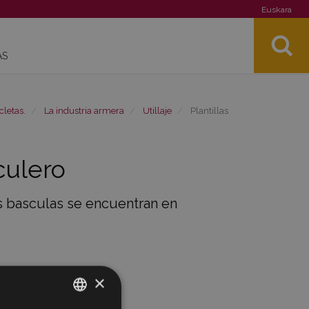
Euskara
AS
cletas.
La industria armera
Utillaje
Plantillas
sculero
tas basculas se encuentran en
×