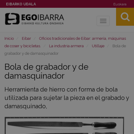
EIBARKO UDALA
Euskara
Toggle
navigation
Inicio
Eibar
Oficios tradicionales de Eibar: armería, máquinas
de coser y bicicletas.
La industria armera
Utillaje
Bola de
grabador y de damasquinador
Bola de grabador y de
damasquinador
Herramienta de hierro con forma de bola
utilizada para sujetar la pieza en el grabado y
damasquinado,