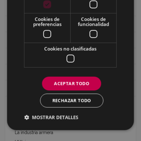
Los mojones o ‘mugarris’ de Eibar
Cookies de
Cookies de
preferencias
funcionalidad
Recorridos
Patrimonio de Eibar
Cookies no clasificadas
Edificios de Eibar en 360º
Edificios y monumentos
ACEPTAR TODO
Gastronomía
RECHAZAR TODO
Oficios tradicionales de Eibar: armería, máquinas de
coser y bicicletas.
MOSTRAR DETALLES
Las Artes Aplicadas en Eibar
La industria armera