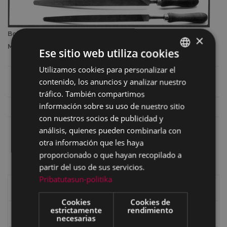
Bola de grabador y de damasquinador. (1994, Archivo
×
Municipal de Eibar).
Ese sitio web utiliza cookies
Utilizamos cookies para personalizar el
BASQUE
Nombre en
Bola de grabador y de
contenido, los anuncios y analizar nuestro
SPANISH
castellano
damasquinador
tráfico. También compartimos
información sobre su uso de nuestro sitio
Nombre en euskara
Bola
con nuestros socios de publicidad y
Nombre en euskara
Grabatzeko bola
análisis, quienes pueden combinarla con
eibarrés
otra información que les haya
proporcionado o que hayan recopilado a
partir del uso de sus servicios.
Pribatutasun-politika
Historia de Eibar
Cookies
Cookies de
estrictamente
rendimiento
Caseríos y valles
necesarias