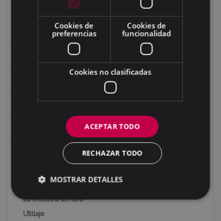
Los mojones o ‘mugarris’ de Eibar
Cookies de
Cookies de
Recorridos
preferencias
funcionalidad
Patrimonio de Eibar
Cookies no clasificadas
Edificios de Eibar en 360º
Edificios y monumentos
ACEPTAR TODO
Gastronomía
RECHAZAR TODO
Oficios tradicionales de Eibar: armería, máquinas de
coser y bicicletas.
MOSTRAR DETALLES
Las Artes Aplicadas en Eibar
La industria armera
Utillaje