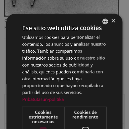
×
Calibre. Fábrica Ignacio Zubillaga, Eibar. (1994, Archivo
Ese sitio web utiliza cookies
Municipal de Eibar).
Utilizamos cookies para personalizar el
BASQUE
contenido, los anuncios y analizar nuestro
Nombre en castellano
Calibre
SPANISH
tráfico. También compartimos
Nombre en euskara
Kalibrea
información sobre su uso de nuestro sitio
con nuestros socios de publicidad y
Nombre en euskara
Txantxilloia.
análisis, quienes pueden combinarla con
eibarrés
Kalibrea.
otra información que les haya
proporcionado o que hayan recopilado a
partir del uso de sus servicios.
Pribatutasun-politika
Historia de Eibar
Cookies
Cookies de
estrictamente
rendimiento
Caseríos y valles
necesarias