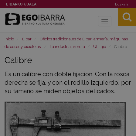
EIBARKO UDALA
Euskara
Toggle
navigation
Inicio
Eibar
Oficios tradicionales de Eibar: armería, máquinas
de coser y bicicletas.
La industria armera
Utillaje
Calibre
Calibre
Es un calibre con doble fijacion. Con la rosca
derecha se fija, y con el rodillo izquierdo, por
su tamaño se miden objetos delicados.