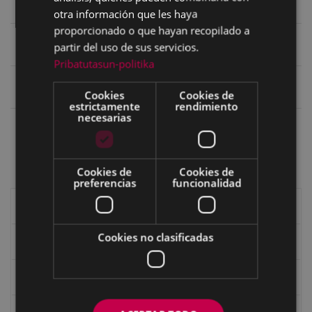
otra información que les haya
proporcionado o que hayan recopilado a
Nombre en castellano
Marcador de la
partir del uso de sus servicios.
madera
Pribatutasun-politika
Nombre en euskara
Marcador de la
madera
Cookies
Cookies de
estrictamente
rendimiento
necesarias
Nombre en euskara
Marcador de la
eibarrés
madera
Cookies de
Cookies de
preferencias
funcionalidad
Historia de Eibar
Cookies no clasificadas
Caseríos y valles
Los mojones o ‘mugarris’ de Eibar