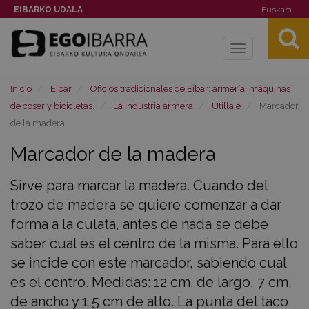
EIBARKO UDALA
Euskara
Toggle
navigation
Inicio
Eibar
Oficios tradicionales de Eibar: armería, máquinas
de coser y bicicletas.
La industria armera
Utillaje
Marcador
de la madera
Marcador de la madera
Sirve para marcar la madera. Cuando del
trozo de madera se quiere comenzar a dar
forma a la culata, antes de nada se debe
saber cual es el centro de la misma. Para ello
se incide con este marcador, sabiendo cual
es el centro. Medidas: 12 cm. de largo, 7 cm.
de ancho y 1,5 cm de alto. La punta del taco