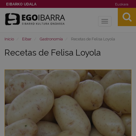
EIBARKO UDALA
Euskara
Toggle
navigation
Inicio
Eibar
Gastronomía
Recetas de Felisa Loyola
Recetas de Felisa Loyola