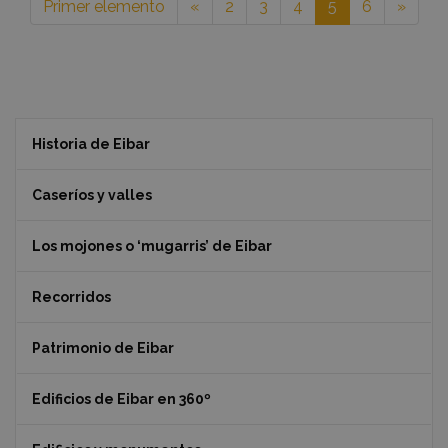
Primer elemento
«
2
3
4
5
6
»
Historia de Eibar
Caseríos y valles
Los mojones o ‘mugarris’ de Eibar
Recorridos
Patrimonio de Eibar
Edificios de Eibar en 360º