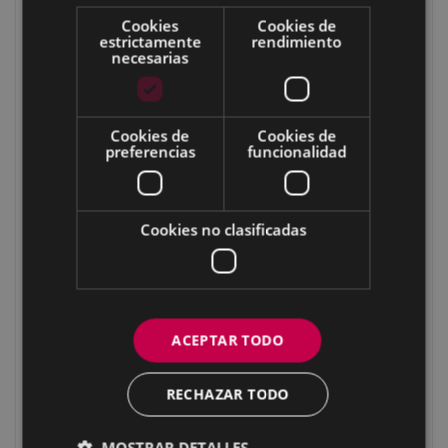
Gorostadiko laua
Cookies
Cookies de
Garaiguen
estrictamente
rendimiento
necesarias
Garaiguenzelaia
Nebera
Zaturioko zubia
Cookies de
Cookies de
preferencias
funcionalidad
Maltzaga
Sutxuegi
Iruregaña
Cookies no clasificadas
Irureko plaza
Etxetxoburu
Illordo/Hirupago
Illordogaña 1
ACEPTAR TODO
Illordogaña 2
Illordogaña 3
RECHAZAR TODO
Igartuzelai 1
MOSTRAR DETALLES