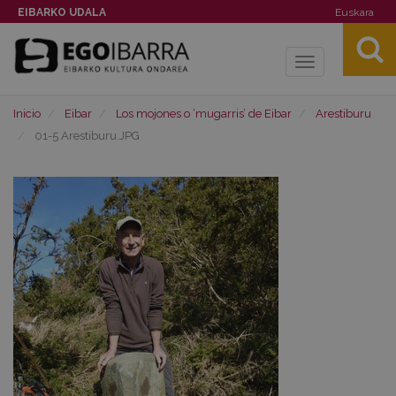
EIBARKO UDALA
Euskara
Toggle
navigation
Inicio
Eibar
Los mojones o ‘mugarris’ de Eibar
Arestiburu
01-5 Arestiburu.JPG