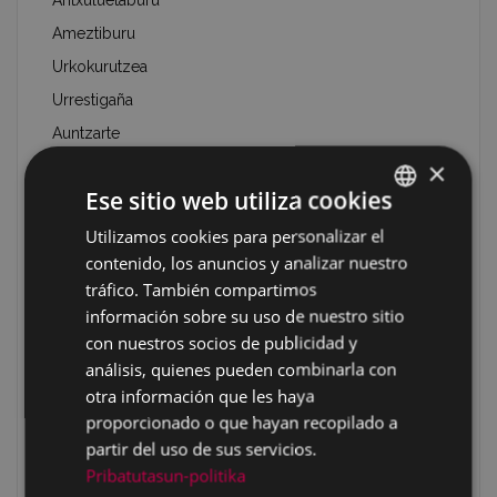
Aritxuluetaburu
Ameztiburu
Urkokurutzea
Urrestigaña
Auntzarte
×
Mundiogaña
Ese sitio web utiliza cookies
Zabaleta
Zabaleta 1
Utilizamos cookies para personalizar el
BASQUE
contenido, los anuncios y analizar nuestro
Zabaleta 2
SPANISH
tráfico. También compartimos
Arraiza/Pagadibeltza
información sobre su uso de nuestro sitio
Arraiza/ Pagadibeltza/Txinbotxia
con nuestros socios de publicidad y
Pagadibeltza/Tropelau
análisis, quienes pueden combinarla con
otra información que les haya
Oregizar
proporcionado o que hayan recopilado a
Amurutegi
partir del uso de sus servicios.
Baskaranburu
Pribatutasun-politika