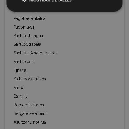
Igartuzelai 2
Igartuzelai 3
Pagobedeinkatua
Pagomakur
Santutxutrangua
Santutxuzabala
Santutxu Aingeruguarda
Santutxueta
Kiñarra
Salbadorkurutzea
Sarroi
Sarroi 1
Bergaretxelarrea
Bergaretxelarrea 1
Asurtzaiturriburua