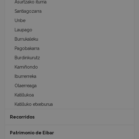
Asurtzako iturria
Santiagozarra
Unbe
Laupago
Burrukaleku
Pagobakarra
Burdinkurutz
Kamiñondo
Iburrerreka
Olaerreaga
Katillukoa
Katilluko etxeburua
Recorridos
Patrimonio de Eibar