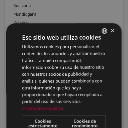
Auntzarte
Mundiogaña
Zabaleta
×
Zabaleta 1
Ese sitio web utiliza cookies
Zabaleta 2
Utilizamos cookies para personalizar el
BASQUE
Arraiza/Pagadibeltza
contenido, los anuncios y analizar nuestro
SPANISH
Arraiza/ Pagadibeltza/Txinbotxia
tráfico. También compartimos
Pagadibeltza/Tropelau
información sobre su uso de nuestro sitio
con nuestros socios de publicidad y
Oregizar
análisis, quienes pueden combinarla con
Amurutegi
otra información que les haya
Baskaranburu
proporcionado o que hayan recopilado a
Gorostadiko laua
partir del uso de sus servicios.
Pribatutasun-politika
Garaiguen
Garaiguenzelaia
Cookies
Cookies de
estrictamente
rendimiento
Nebera