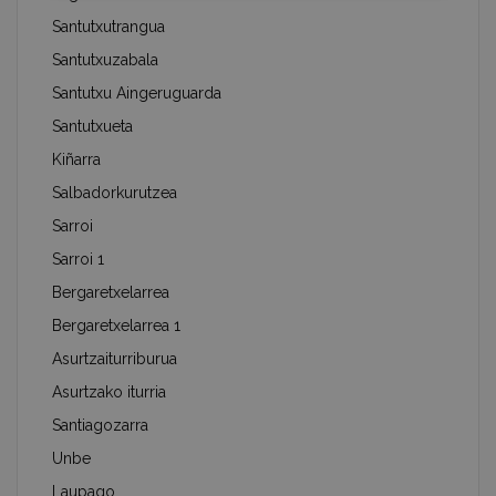
Santutxutrangua
Santutxuzabala
Santutxu Aingeruguarda
Santutxueta
Kiñarra
Salbadorkurutzea
Sarroi
Sarroi 1
Bergaretxelarrea
Bergaretxelarrea 1
Asurtzaiturriburua
Asurtzako iturria
Santiagozarra
Unbe
Laupago