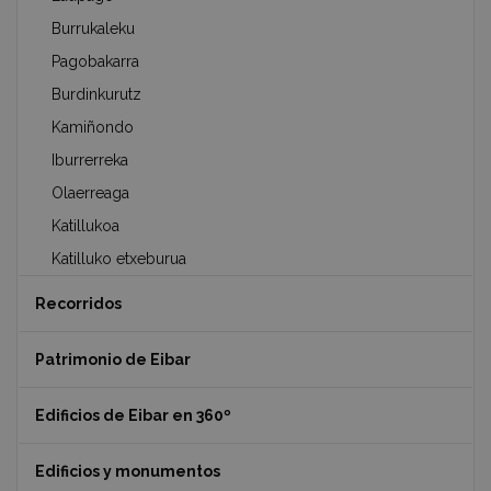
Burrukaleku
Pagobakarra
Burdinkurutz
Kamiñondo
Iburrerreka
Olaerreaga
Katillukoa
Katilluko etxeburua
Recorridos
Patrimonio de Eibar
Edificios de Eibar en 360º
Edificios y monumentos