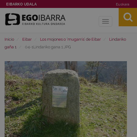
EIBARKO UDALA
Euskara
Toggle
navigation
Inicio
Eibar
Los mojones o ‘mugarris’ de Eibar
Lindariko
gaña 1
04-1Lindariko gana 1.JPG