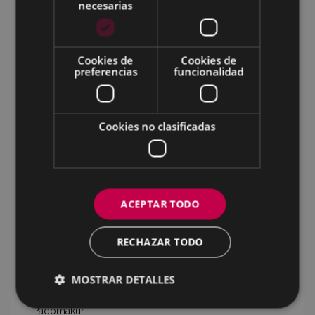
necesarias
Zaturioko zubia
Maltzaga
Sutxuegi
Cookies de
Cookies de
preferencias
funcionalidad
Iruregaña
Irureko plaza
Etxetxoburu
Cookies no clasificadas
Illordo/Hirupago
Illordogaña 1
Illordogaña 2
ACEPTAR TODO
Illordogaña 3
Igartuzelai 1
RECHAZAR TODO
Igartuzelai 2
Igartuzelai 3
MOSTRAR DETALLES
Pagobedeinkatua
Pagomakur