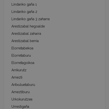
Lindariko gaña 1
Lindariko gaña 2
Lindariko gaña 3 zaharra
Arestizabal hegoalde
Arestizabal zaharra
Arestizabal berria
Elorretabekoa
Elorretaburu
Elorretagoikoa
Arrikurutz
Amezti
Aritxuluetaburu
Ameztiburu
Urkokurutzea
Urrestigaña