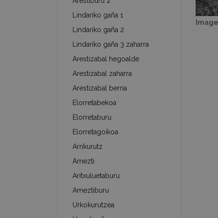
Arestiburu 2
Lindariko gaña 1
Image
Lindariko gaña 2
Lindariko gaña 3 zaharra
Arestizabal hegoalde
Arestizabal zaharra
Arestizabal berria
Elorretabekoa
Elorretaburu
Elorretagoikoa
Arrikurutz
Amezti
Aritxuluetaburu
Ameztiburu
Urkokurutzea