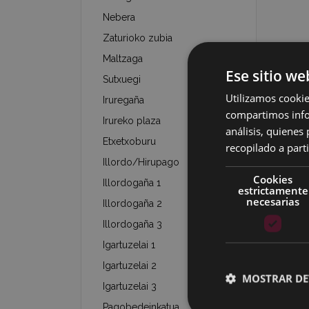
Nebera
Zaturioko zubia
Maltzaga
Ese sitio we
Sutxuegi
Utilizamos cookie
Iruregaña
compartimos infor
Irureko plaza
análisis, quiene
Etxetxoburu
recopilado a parti
Illordo/Hirupago
Cookies
Illordogaña 1
estrictamente
necesarias
Illordogaña 2
Illordogaña 3
Igartuzelai 1
Igartuzelai 2
MOSTRAR DE
Igartuzelai 3
Pagobedeinkatua