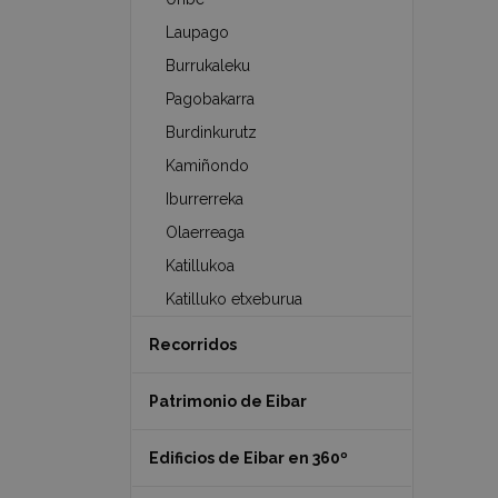
Laupago
Burrukaleku
Pagobakarra
Burdinkurutz
Kamiñondo
Iburrerreka
Olaerreaga
Katillukoa
Katilluko etxeburua
Recorridos
Patrimonio de Eibar
Edificios de Eibar en 360º