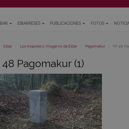
IBAR
EIBARRESES
PUBLICACIONES
FOTOS
NOTICI
Eibar
Los mojones o ‘mugarris’ de Eibar
Pagomakur
Nº 48 Pa
 48 Pagomakur (1)