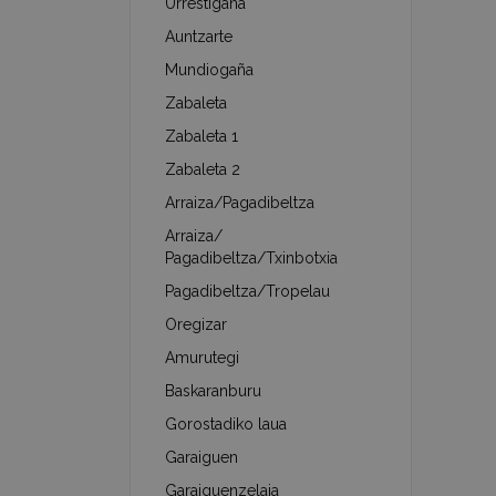
Urrestigaña
Auntzarte
Mundiogaña
Zabaleta
Zabaleta 1
Zabaleta 2
Arraiza/Pagadibeltza
Arraiza/
Pagadibeltza/Txinbotxia
Pagadibeltza/Tropelau
Oregizar
Amurutegi
Baskaranburu
Gorostadiko laua
Garaiguen
Garaiguenzelaia