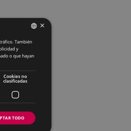
×
 tráfico. También
BASQUE
licidad y
SPANISH
onado o que hayan
Cookies no
clasificadas
PTAR TODO