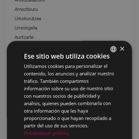
Aritxuluetaburu
Ameztiburu
Urkokurutzea
Urrestigaña
Auntzarte
×
Mundiogaña
Ese sitio web utiliza cookies
Zabaleta
Zabaleta 1
Utilizamos cookies para personalizar el
BASQUE
contenido, los anuncios y analizar nuestro
Zabaleta 2
SPANISH
tráfico. También compartimos
Arraiza/Pagadibeltza
información sobre su uso de nuestro sitio
Arraiza/ Pagadibeltza/Txinbotxia
con nuestros socios de publicidad y
Pagadibeltza/Tropelau
análisis, quienes pueden combinarla con
otra información que les haya
Oregizar
proporcionado o que hayan recopilado a
Amurutegi
partir del uso de sus servicios.
Baskaranburu
Pribatutasun-politika