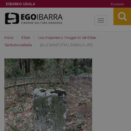
EIBARKO UDALA
Euskara
Toggle
navigation
Inicio
Eibar
Los mojones o ‘mugarris’ de Eibar
Santutxuzabala
50-2 SANTUTXU ZABALA.JPG