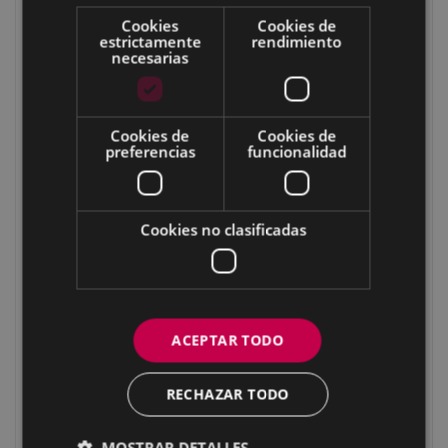
Gorostadiko laua
Cookies
Cookies de
Garaiguen
estrictamente
rendimiento
necesarias
Garaiguenzelaia
Nebera
Zaturioko zubia
Cookies de
Cookies de
preferencias
funcionalidad
Maltzaga
Sutxuegi
Iruregaña
Cookies no clasificadas
Irureko plaza
Etxetxoburu
Illordo/Hirupago
Illordogaña 1
ACEPTAR TODO
Illordogaña 2
Illordogaña 3
RECHAZAR TODO
Igartuzelai 1
MOSTRAR DETALLES