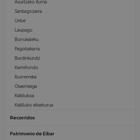
Asurtzako iturria
Santiagozarra
Unbe
Laupago
Burrukaleku
Pagobakarra
Burdinkurutz
Kamiñondo
Iburrerreka
Olaerreaga
Katillukoa
Katilluko etxeburua
Recorridos
Patrimonio de Eibar