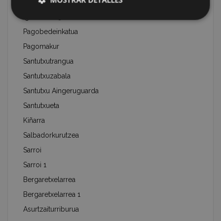
Igartuzelai 2
Igartuzelai 3
Pagobedeinkatua
Pagomakur
Santutxutrangua
Santutxuzabala
Santutxu Aingeruguarda
Santutxueta
Kiñarra
Salbadorkurutzea
Sarroi
Sarroi 1
Bergaretxelarrea
Bergaretxelarrea 1
Asurtzaiturriburua