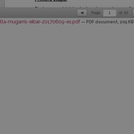
Page
1
of
10
lta-mugarris-eibar-20170609-es.pdf
— PDF document, 205 KB 