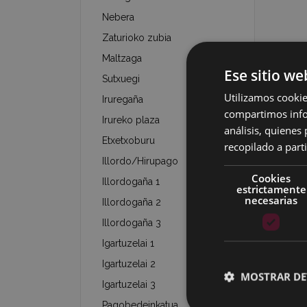
Nebera
Zaturioko zubia
Maltzaga
Ese sitio we
Sutxuegi
Utilizamos cookie
Iruregaña
compartimos infor
Irureko plaza
análisis, quiene
Etxetxoburu
recopilado a parti
Illordo/Hirupago
Cookies
Illordogaña 1
estrictamente
necesarias
Illordogaña 2
Illordogaña 3
Igartuzelai 1
Igartuzelai 2
MOSTRAR DE
Igartuzelai 3
Pagobedeinkatua