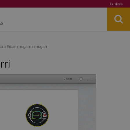
Euskara
AS
a a Eibar, mugarriz mugarri
rri
Zoom