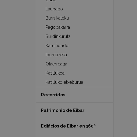
Laupago
Burrukaleku
Pagobakarra
Burdinkurutz
Kamiñondo
Iburrerreka
Olaerreaga
Katillukoa
Katilluko etxeburua
Recorridos
Patrimonio de Eibar
Edificios de Eibar en 360º