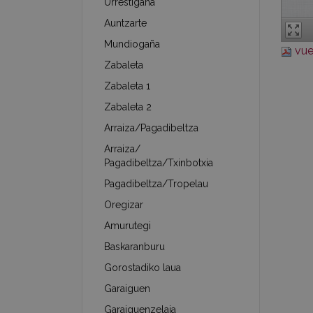
Urrestigaña
Auntzarte
Mundiogaña
vue
Zabaleta
Zabaleta 1
Zabaleta 2
Arraiza/Pagadibeltza
Arraiza/
Pagadibeltza/Txinbotxia
Pagadibeltza/Tropelau
Oregizar
Amurutegi
Baskaranburu
Gorostadiko laua
Garaiguen
Garaiguenzelaia