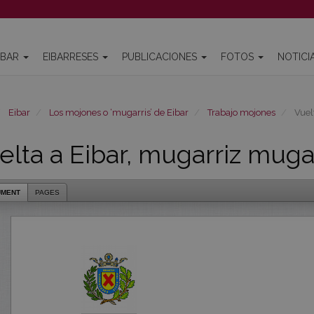
IBAR
EIBARRESES
PUBLICACIONES
FOTOS
NOTICI
Eibar
Los mojones o ‘mugarris’ de Eibar
Trabajo mojones
Vuelt
elta a Eibar, mugarriz muga
UMENT
PAGES