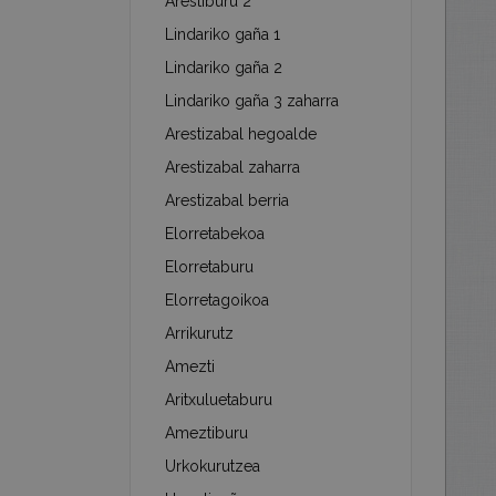
Arestiburu 2
Lindariko gaña 1
Lindariko gaña 2
Lindariko gaña 3 zaharra
Arestizabal hegoalde
Arestizabal zaharra
Arestizabal berria
Elorretabekoa
Elorretaburu
Elorretagoikoa
Arrikurutz
Amezti
Aritxuluetaburu
Ameztiburu
Urkokurutzea