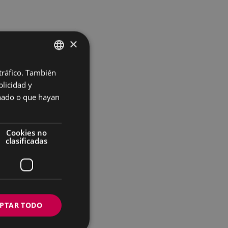
×
 tráfico. También
BASQUE
licidad y
SPANISH
onado o que hayan
Cookies no
clasificadas
PTAR TODO