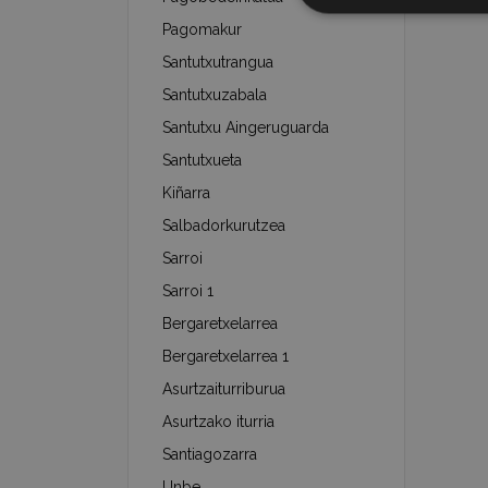
Pagomakur
Santutxutrangua
Santutxuzabala
Santutxu Aingeruguarda
Santutxueta
Kiñarra
Salbadorkurutzea
Sarroi
Sarroi 1
Bergaretxelarrea
Bergaretxelarrea 1
Asurtzaiturriburua
Asurtzako iturria
Santiagozarra
Unbe