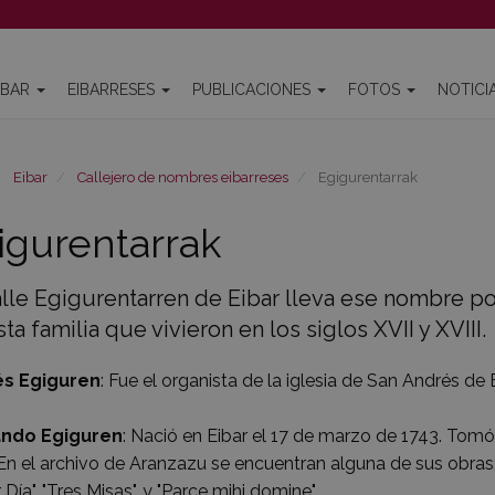
IBAR
EIBARRESES
PUBLICACIONES
FOTOS
NOTICI
Eibar
Callejero de nombres eibarreses
Egigurentarrak
igurentarrak
alle Egigurentarren de Eibar lleva ese nombre po
ta familia que vivieron en los siglos XVII y XVIII.
s Egiguren
: Fue el organista de la iglesia de San Andrés de
ando Egiguren
: Nació en Eibar el 17 de marzo de 1743. Tom
En el archivo de Aranzazu se encuentran alguna de sus obras: "
 Día", "Tres Misas", y "Parce mihi domine".