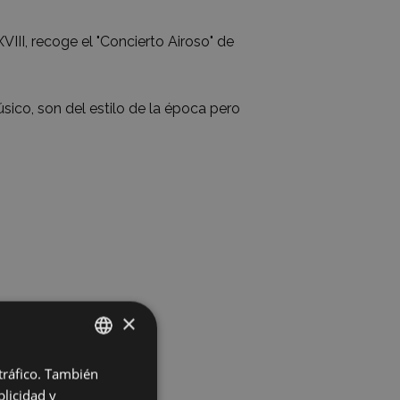
VIII, recoge el "Concierto Airoso" de
ico, son del estilo de la época pero
×
 tráfico. También
BASQUE
licidad y