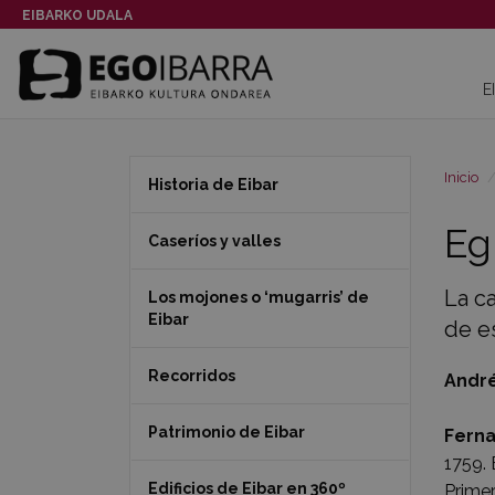
EIBARKO UDALA
E
Inicio
Historia de Eibar
Eg
Caseríos y valles
La c
Los mojones o ‘mugarris’ de
Eibar
de es
Recorridos
André
Patrimonio de Eibar
Fern
1759. 
Edificios de Eibar en 360º
Primer