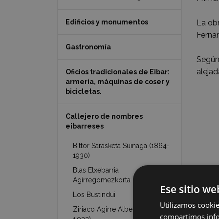
Edificios y monumentos
La obr
Ferna
Gastronomía
Según 
alejad
Oficios tradicionales de Eibar:
armería, máquinas de coser y
bicicletas.
Callejero de nombres
eibarreses
Bittor Sarasketa Suinaga (1864-
1930)
Blas Etxebarria
Agirregomezkorta (1892-1951)
Ese sitio we
Los Bustindui
Utilizamos cookie
Ziriaco Agirre Alberdi (1.872-
compartimos infor