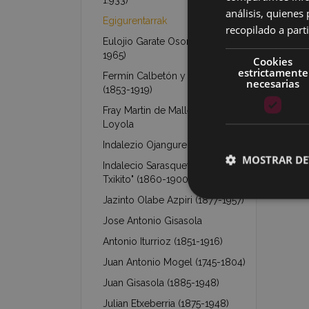
1.933)
análisis, quiene
Egigurentarrak
recopilado a parti
Eulojio Garate Osoro (1889-
1965)
Cookies
estrictamente
Fermín Calbetón y Blanchón
necesarias
(1853-1919)
Fray Martin de Mallea y de
Loyola
Indalezio Ojanguren (1887-1972)
MOSTRAR DE
Indalecio Sarasqueta "Eibarko
Txikito" (1860-1900)
Jazinto Olabe Azpiri (1877-1957)
Jose Antonio Gisasola
Antonio Iturrioz (1851-1916)
Juan Antonio Mogel (1745-1804)
Juan Gisasola (1885-1948)
Julian Etxeberria (1875-1948)