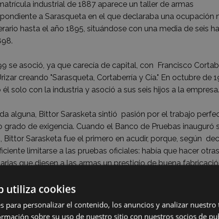
matrícula industrial de 1887 aparece un taller de armas
spondiente a Sarasqueta en el que declaraba una ocupación
rario hasta el año 1895, situándose con una media de seis ha
898.
9 se asoció, ya que carecía de capital, con Francisco Cortabe
rizar creando "Sarasqueta, Cortaberría y Cía." En octubre de 
él solo con la industria y asoció a sus seis hijos a la empresa
da alguna, Bittor Sarasketa sintió pasión por el trabajo perfe
o grado de exigencia. Cuando el Banco de Pruebas inauguró s
o, Bittor Sarasketa fue el primero en acudir, porque, según dec
ficiente limitarse a las pruebas oficiales: había que hacer otra
arias que diesen a las armas un prestigio de buena fabricaci
etas.
b utiliza cookies
ro lado, Bittor Sarasketa apoyó desde el primer momento la 
s para personalizar el contenido, los anuncios y analizar nuestro
a.
mación sobre su uso de nuestro sitio con nuestros socios de pub