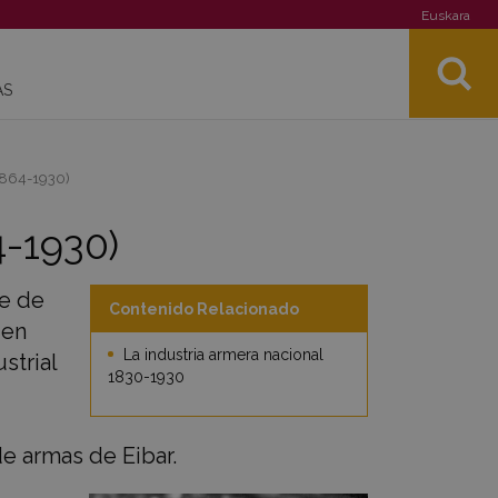
Euskara
AS
(1864-1930)
4-1930)
le de
Contenido Relacionado
gen
La industria armera nacional
strial
1830-1930
de armas de Eibar.