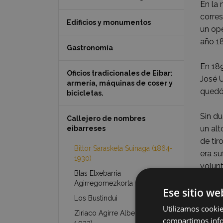
En la 
corre
Edificios y monumentos
un ope
año 1
Gastronomía
En 189
Oficios tradicionales de Eibar:
José U
armería, máquinas de coser y
quedó 
bicicletas.
Sin du
Callejero de nombres
un alt
eibarreses
de tir
Bittor Sarasketa Suinaga (1864-
era su
1930)
volunt
Blas Etxebarria
escop
Agirregomezkorta (1892-1951)
Ese sitio we
Los Bustindui
Por ot
Utilizamos cookie
Ziriaco Agirre Alberdi (1.872-
Armerí
compartimos infor