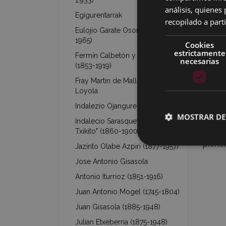
1.933)
análisis, quiene
Egigurentarrak
Obtuvo
recopilado a parti
Exposi
Eulojio Garate Osoro (1889-
1965)
Cookies
estrictamente
A lo l
Fermín Calbetón y Blanchón
necesarias
(1853-1919)
"Bastó
mejora
Fray Martin de Mallea y de
Loyola
distin
denom
Indalezio Ojanguren (1887-1972)
MOSTRAR DE
Indalecio Sarasqueta "Eibarko
Según 
Txikito" (1860-1900)
primer
Jazinto Olabe Azpiri (1877-1957)
Jose Antonio Gisasola
Antonio Iturrioz (1851-1916)
Juan Antonio Mogel (1745-1804)
Juan Gisasola (1885-1948)
Julian Etxeberria (1875-1948)