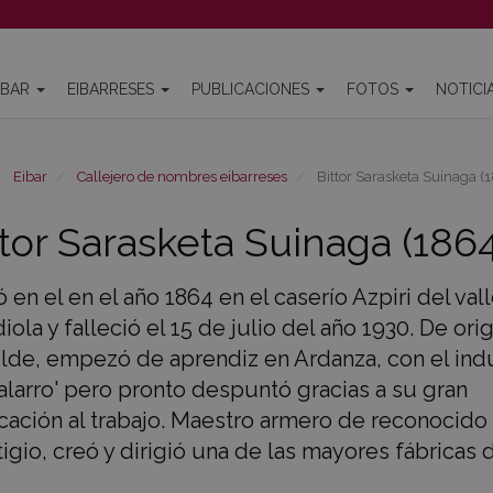
IBAR
EIBARRESES
PUBLICACIONES
FOTOS
NOTICI
Eibar
Callejero de nombres eibarreses
Bittor Sarasketa Suinaga 
ttor Sarasketa Suinaga (186
 en el en el año 1864 en el caserío Azpiri del val
ola y falleció el 15 de julio del año 1930. De ori
lde, empezó de aprendiz en Ardanza, con el indu
alarro' pero pronto despuntó gracias a su gran
cación al trabajo. Maestro armero de reconocido
igio, creó y dirigió una de las mayores fábricas 