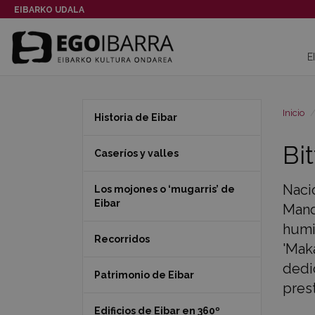
EIBARKO UDALA
E
Inicio
Historia de Eibar
Bi
Caseríos y valles
Nació
Los mojones o ‘mugarris’ de
Eibar
Mandi
humi
Recorridos
'Mak
dedi
Patrimonio de Eibar
prest
Edificios de Eibar en 360º