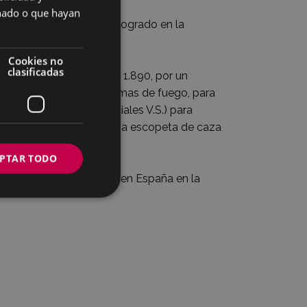
SPANISH
onado o que hayan
sus productos, como el logrado en la
e la familia real.
Cookies no
clasificadas
gró Sarasketa: en el año 1.890, por un
lases de listas de las armas de fuego, para
 de una liebre y las iniciales V.S.) para
l año 1.909, por una nueva escopeta de caza
PTAR TODO
os fabricaron escopetas en España en la