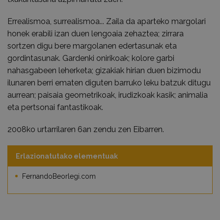
Errealismoa, surrealismoa... Zaila da aparteko margolari
honek erabili izan duen lengoaia zehaztea; zirrara
sortzen digu bere margolanen edertasunak eta
gordintasunak. Gardenki onirikoak; kolore garbi
nahasgabeen leherketa; gizakiak hirian duen bizimodu
ilunaren berri ematen diguten barruko leku batzuk ditugu
aurrean; paisaia geometrikoak, irudizkoak kasik; animalia
eta pertsonai fantastikoak.
2008ko urtarrilaren 6an zendu zen Eibarren.
Erlazionatutako elementuak
FernandoBeorlegi.com