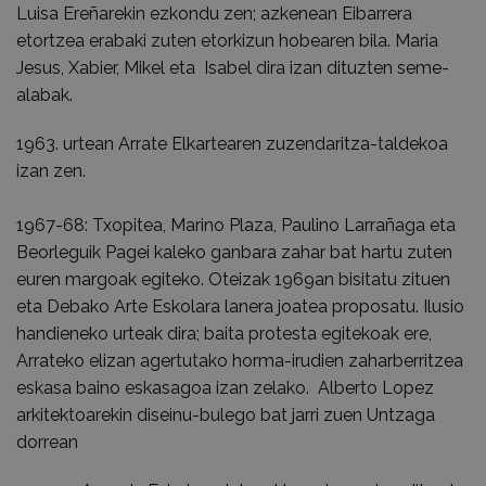
Luisa Ereñarekin ezkondu zen; azkenean Eibarrera
etortzea erabaki zuten etorkizun hobearen bila. Maria
Jesus, Xabier, Mikel eta Isabel dira izan dituzten seme-
alabak.
1963. urtean Arrate Elkartearen zuzendaritza-taldekoa
izan zen.
1967-68: Txopitea, Marino Plaza, Paulino Larrañaga eta
Beorleguik Pagei kaleko ganbara zahar bat hartu zuten
euren margoak egiteko. Oteizak 1969an bisitatu zituen
eta Debako Arte Eskolara lanera joatea proposatu. Ilusio
handieneko urteak dira; baita protesta egitekoak ere,
Arrateko elizan agertutako horma-irudien zaharberritzea
eskasa baino eskasagoa izan zelako. Alberto Lopez
arkitektoarekin diseinu-bulego bat jarri zuen Untzaga
dorrean