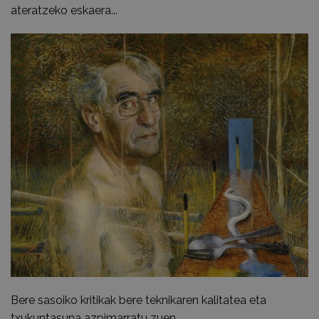
ateratzeko eskaera...
Bere sasoiko kritikak bere teknikaren kalitatea eta
txukuntasuna azpimarratu zuen.