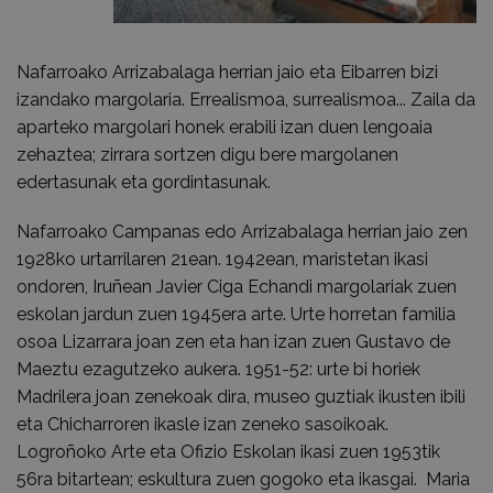
Nafarroako Arrizabalaga herrian jaio eta Eibarren bizi
izandako margolaria. Errealismoa, surrealismoa... Zaila da
aparteko margolari honek erabili izan duen lengoaia
zehaztea; zirrara sortzen digu bere margolanen
edertasunak eta gordintasunak.
Nafarroako Campanas edo Arrizabalaga herrian jaio zen
1928ko urtarrilaren 21ean. 1942ean, maristetan ikasi
ondoren, Iruñean Javier Ciga Echandi margolariak zuen
eskolan jardun zuen 1945era arte. Urte horretan familia
osoa Lizarrara joan zen eta han izan zuen Gustavo de
Maeztu ezagutzeko aukera. 1951-52: urte bi horiek
Madrilera joan zenekoak dira, museo guztiak ikusten ibili
eta Chicharroren ikasle izan zeneko sasoikoak.
Logroñoko Arte eta Ofizio Eskolan ikasi zuen 1953tik
56ra bitartean; eskultura zuen gogoko eta ikasgai. Maria