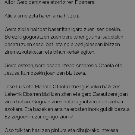
Aitor. Gero berriz ere etorri ziren Eibarrera.
Alicia ume zela haren ama hil zen.
Gerra zibila hainbat baserritan igaro zuen, senideekin.
Bereziki gogoratzen zuen bere lehengusina Isabelekin
pasatu zuen sasoi bat, eta nola beti jolasean ibiltzen
ziren ezkutaketan eta bihurrikeriak egiten.
Gerra ostean, bere osaba-izeba Ambrosio Otaola eta
Jesusa Iturriozekin joan zen bizitzera.
José Luis eta Manolo Otaola lehengusuekin hazi zen.
Lehenik Eibarren bizi izan ziren eta gero Zarautzera joan
ziren betiko. Gogoan zuen nola laguntzen zion izebari
azokara. Eta bazekien arraina erosten inork gutxik bezala.
Ez zegoen iruzur egingo zionik!
Oso txikitan hasi zen pintura eta dibujorako interesa