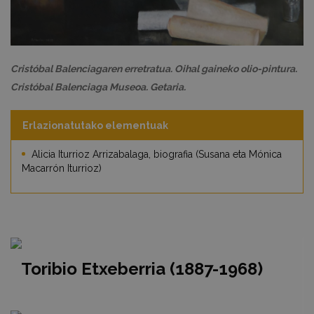
Cristóbal Balenciagaren erretratua. Oihal gaineko olio-pintura.
Cristóbal Balenciaga Museoa. Getaria.
Erlazionatutako elementuak
Alicia Iturrioz Arrizabalaga, biografia (Susana eta Mónica
Macarrón Iturrioz)
Toribio Etxeberria (1887-1968)