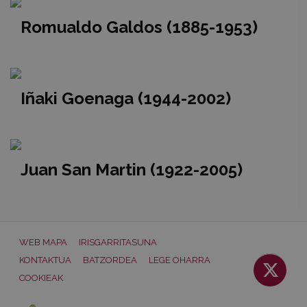
Romualdo Galdos (1885-1953)
Iñaki Goenaga (1944-2002)
Juan San Martin (1922-2005)
WEB MAPA
IRISGARRITASUNA
KONTAKTUA
BATZORDEA
LEGE OHARRA
COOKIEAK