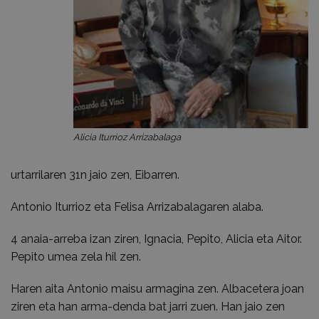
Alicia Iturrioz Arrizabalaga
urtarrilaren 31n jaio zen, Eibarren.
Antonio Iturrioz eta Felisa Arrizabalagaren alaba.
4 anaia-arreba izan ziren, Ignacia, Pepito, Alicia eta Aitor.
Pepito umea zela hil zen.
Haren aita Antonio maisu armagina zen. Albacetera joan
ziren eta han arma-denda bat jarri zuen. Han jaio zen