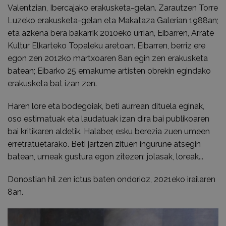
Valentzian, Ibercajako erakusketa-gelan. Zarautzen Torre
Luzeko erakusketa-gelan eta Makataza Galerian 1988an;
eta azkena bera bakarrik 2010eko urrian, Eibarren, Arrate
Kultur Elkarteko Topaleku aretoan. Eibarren, berriz ere
egon zen 2012ko martxoaren 8an egin zen erakusketa
batean; Eibarko 25 emakume artisten obrekin egindako
erakusketa bat izan zen.
Haren lore eta bodegoiak, beti aurrean dituela eginak,
oso estimatuak eta laudatuak izan dira bai publikoaren
bai kritikaren aldetik. Halaber, esku berezia zuen umeen
erretratuetarako. Beti jartzen zituen ingurune atsegin
batean, umeak gustura egon zitezen: jolasak, loreak...
Donostian hil zen ictus baten ondorioz, 2021eko irailaren
8an.