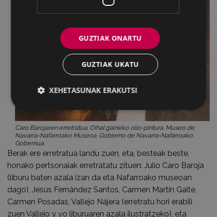
GUZTIAK ONARTU
GUZTIAK UKATU
XEHETASUNAK ERAKUTSI
Caro Barojaren erretratua. Oihal gaineko olio-pintura. Museo de
Navarra-Nafarroako Museoa. Gobierno de Navarra-Nafarroako
Gobernua.
Berak ere erretratua landu zuen, eta, besteak beste,
honako pertsonaiak erretratatu zituen: Julio Caro Baroja
(liburu baten azala izan da eta Nafarroako museoan
dago), Jesús Fernández Santos, Carmen Martin Gaite,
Carmen Posadas, Vallejo Nájera (erretratu hori erabili
zuen Vallejo y yo liburuaren azala ilustratzeko), eta