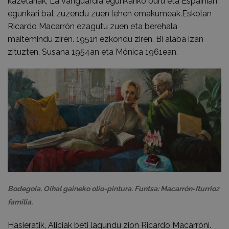
kazetariak, La Vanguardia egunkariko buru eta Espainian
egunkari bat zuzendu zuen lehen emakumeak.Eskolan
Ricardo Macarrón ezagutu zuen eta berehala
maitemindu ziren. 1951n ezkondu ziren. Bi alaba izan
zituzten, Susana 1954an eta Mónica 1961ean.
Bodegoia. Oihal gaineko olio-pintura. Funtsa: Macarrón-Iturrioz
familia.
Hasieratik, Aliciak beti lagundu zion Ricardo Macarróni.