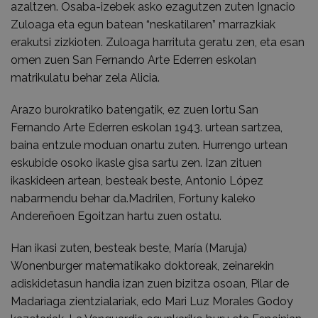
azaltzen. Osaba-izebek asko ezagutzen zuten Ignacio
Zuloaga eta egun batean “neskatilaren” marrazkiak
erakutsi zizkioten. Zuloaga harrituta geratu zen, eta esan
omen zuen San Fernando Arte Ederren eskolan
matrikulatu behar zela Alicia.
Arazo burokratiko batengatik, ez zuen lortu San
Fernando Arte Ederren eskolan 1943. urtean sartzea,
baina entzule moduan onartu zuten. Hurrengo urtean
eskubide osoko ikasle gisa sartu zen. Izan zituen
ikaskideen artean, besteak beste, Antonio López
nabarmendu behar da.Madrilen, Fortuny kaleko
Andereñoen Egoitzan hartu zuen ostatu.
Han ikasi zuten, besteak beste, María (Maruja)
Wonenburger matematikako doktoreak, zeinarekin
adiskidetasun handia izan zuen bizitza osoan, Pilar de
Madariaga zientzialariak, edo Mari Luz Morales Godoy