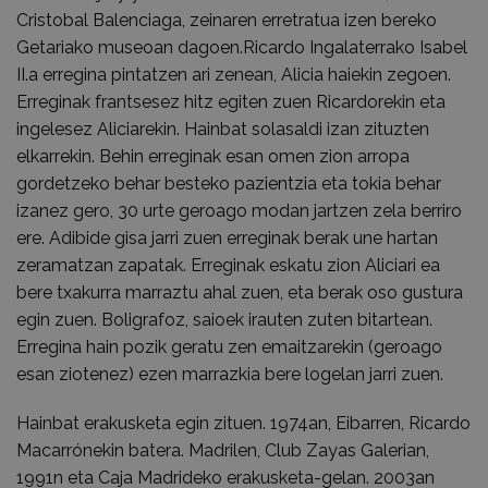
Cristobal Balenciaga, zeinaren erretratua izen bereko
Getariako museoan dagoen.Ricardo Ingalaterrako Isabel
II.a erregina pintatzen ari zenean, Alicia haiekin zegoen.
Erreginak frantsesez hitz egiten zuen Ricardorekin eta
ingelesez Aliciarekin. Hainbat solasaldi izan zituzten
elkarrekin. Behin erreginak esan omen zion arropa
gordetzeko behar besteko pazientzia eta tokia behar
izanez gero, 30 urte geroago modan jartzen zela berriro
ere. Adibide gisa jarri zuen erreginak berak une hartan
zeramatzan zapatak. Erreginak eskatu zion Aliciari ea
bere txakurra marraztu ahal zuen, eta berak oso gustura
egin zuen. Boligrafoz, saioek irauten zuten bitartean.
Erregina hain pozik geratu zen emaitzarekin (geroago
esan ziotenez) ezen marrazkia bere logelan jarri zuen.
Hainbat erakusketa egin zituen. 1974an, Eibarren, Ricardo
Macarrónekin batera. Madrilen, Club Zayas Galerian,
1991n eta Caja Madrideko erakusketa-gelan. 2003an